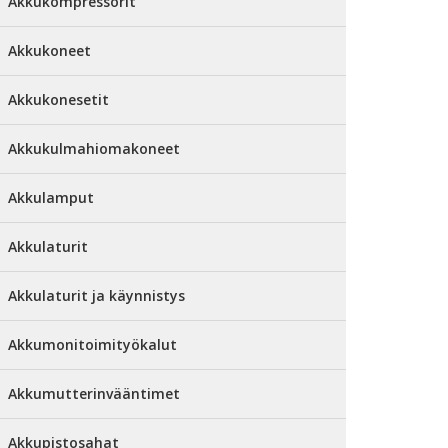
Akkukompressorit
Akkukoneet
Akkukonesetit
Akkukulmahiomakoneet
Akkulamput
Akkulaturit
Akkulaturit ja käynnistys
Akkumonitoimityökalut
Akkumutterinvääntimet
Akkupistosahat