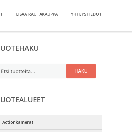
ET
LISÄÄ RAUTAKAUPPA
YHTEYSTIEDOT
TUOTEHAKU
tsi:
HAKU
TUOTEALUEET
Actionkamerat