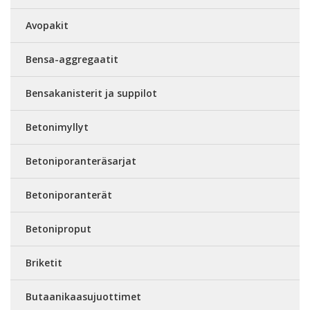
Avopakit
Bensa-aggregaatit
Bensakanisterit ja suppilot
Betonimyllyt
Betoniporanteräsarjat
Betoniporanterät
Betoniproput
Briketit
Butaanikaasujuottimet