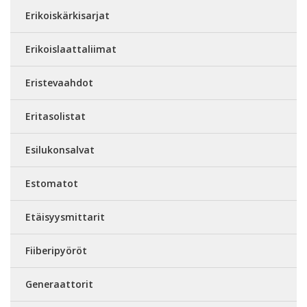
Erikoiskärkisarjat
Erikoislaattaliimat
Eristevaahdot
Eritasolistat
Esilukonsalvat
Estomatot
Etäisyysmittarit
Fiiberipyöröt
Generaattorit