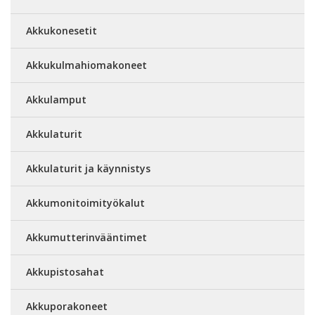
Akkukonesetit
Akkukulmahiomakoneet
Akkulamput
Akkulaturit
Akkulaturit ja käynnistys
Akkumonitoimityökalut
Akkumutterinvääntimet
Akkupistosahat
Akkuporakoneet