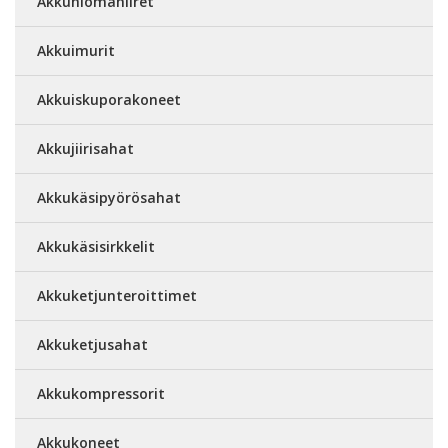
Akkuhiomahiiret
Akkuimurit
Akkuiskuporakoneet
Akkujiirisahat
Akkukäsipyörösahat
Akkukäsisirkkelit
Akkuketjunteroittimet
Akkuketjusahat
Akkukompressorit
Akkukoneet