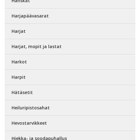
Hanskat
Harjapäävasarat
Harjat
Harjat, mopit ja lastat
Harkot
Harpit
Hätäsetit
Heiluripistosahat
Hevostarvikkeet
Hiekka- ja soodapuhallus