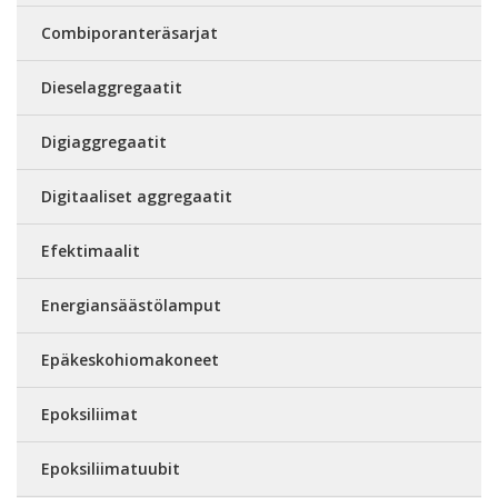
Combiporanteräsarjat
Dieselaggregaatit
Digiaggregaatit
Digitaaliset aggregaatit
Efektimaalit
Energiansäästölamput
Epäkeskohiomakoneet
Epoksiliimat
Epoksiliimatuubit