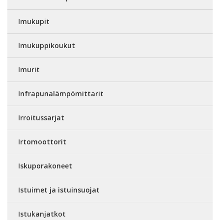
Imukupit
Imukuppikoukut
Imurit
Infrapunalämpömittarit
Irroitussarjat
Irtomoottorit
Iskuporakoneet
Istuimet ja istuinsuojat
Istukanjatkot