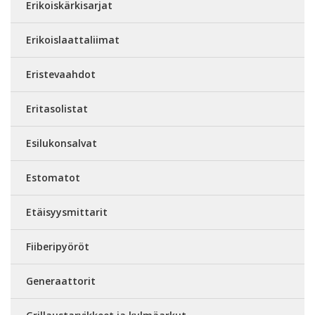
Erikoiskärkisarjat
Erikoislaattaliimat
Eristevaahdot
Eritasolistat
Esilukonsalvat
Estomatot
Etäisyysmittarit
Fiiberipyöröt
Generaattorit