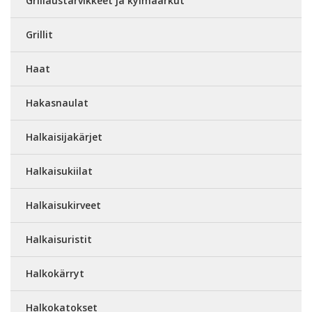
Grillaustarvikkeet ja kylmäarkut
Grillit
Haat
Hakasnaulat
Halkaisijakärjet
Halkaisukiilat
Halkaisukirveet
Halkaisuristit
Halkokärryt
Halkokatokset