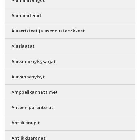
Alumiinitangot
Alumiiniteipit
Aluseristeet ja asennustarvikkeet
Aluslaatat
Aluvannehylsysarjat
Aluvannehylsyt
Amppelikannattimet
Antenniporanterät
Antiikkinupit
Antiikkisaranat