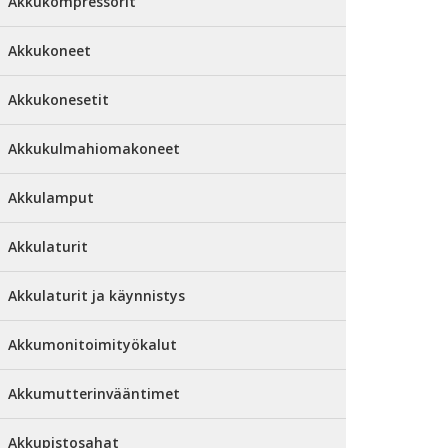
Akkukompressorit
Akkukoneet
Akkukonesetit
Akkukulmahiomakoneet
Akkulamput
Akkulaturit
Akkulaturit ja käynnistys
Akkumonitoimityökalut
Akkumutterinvääntimet
Akkupistosahat