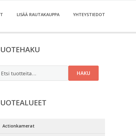
ET
LISÄÄ RAUTAKAUPPA
YHTEYSTIEDOT
TUOTEHAKU
tsi:
HAKU
TUOTEALUEET
Actionkamerat