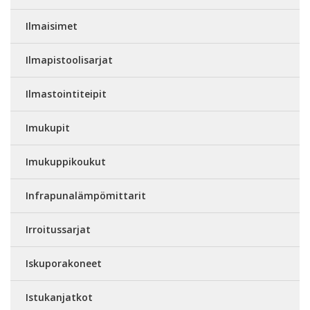
Ilmaisimet
Ilmapistoolisarjat
Ilmastointiteipit
Imukupit
Imukuppikoukut
Infrapunalämpömittarit
Irroitussarjat
Iskuporakoneet
Istukanjatkot