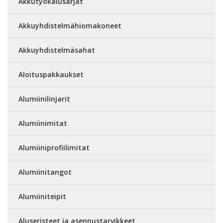
Akkutyökalusarjat
Akkuyhdistelmähiomakoneet
Akkuyhdistelmäsahat
Aloituspakkaukset
Alumiinilinjarit
Alumiinimitat
Alumiiniprofiilimitat
Alumiinitangot
Alumiiniteipit
Aluseristeet ja asennustarvikkeet