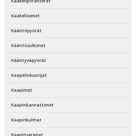
Kaakeliporanterät
Kaakelisienet
Kääntöpyörät
Kääntösulkimet
Kääntyväpyörät
Kaapelinkuorijat
Kaapimet
Kaapinkannattimet
Kaapinkulmat
Kaapinsaranat