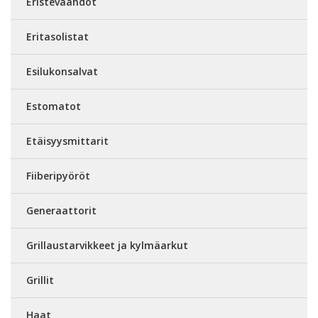
Eristevaahdot
Eritasolistat
Esilukonsalvat
Estomatot
Etäisyysmittarit
Fiiberipyöröt
Generaattorit
Grillaustarvikkeet ja kylmäarkut
Grillit
Haat