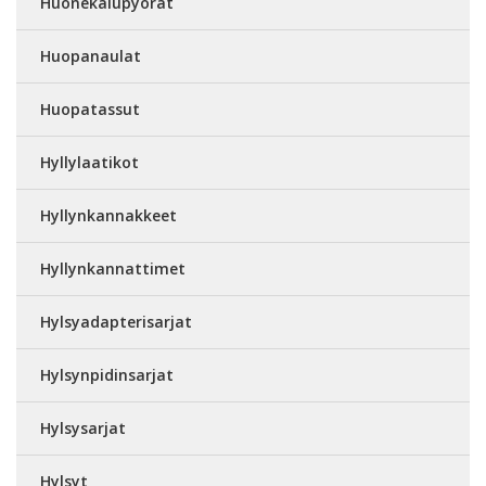
Huonekalupyörät
Huopanaulat
Huopatassut
Hyllylaatikot
Hyllynkannakkeet
Hyllynkannattimet
Hylsyadapterisarjat
Hylsynpidinsarjat
Hylsysarjat
Hylsyt