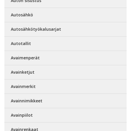
Auton sisustus
Autosähkö
Autosähkötyökalusarjat
Autotallit
Avaimenperät
Avainketjut
Avainmerkit
Avainnimikkeet
Avainpiilot
Avainrenkaat