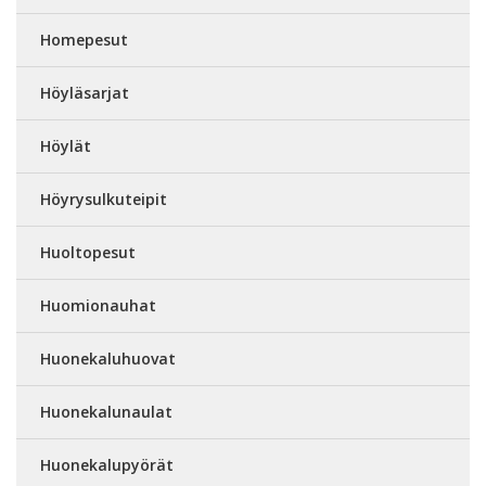
Homepesut
Höyläsarjat
Höylät
Höyrysulkuteipit
Huoltopesut
Huomionauhat
Huonekaluhuovat
Huonekalunaulat
Huonekalupyörät