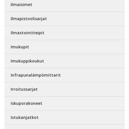
Ilmaisimet
Ilmapistoolisarjat
Ilmastointiteipit
Imukupit
Imukuppikoukut
Infrapunalämpömittarit
Irroitussarjat
Iskuporakoneet
Istukanjatkot