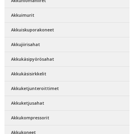
Akkuhiomahiiret
Akkuimurit
Akkuiskuporakoneet
Akkujiirisahat
Akkukäsipyörösahat
Akkukäsisirkkelit
Akkuketjunteroittimet
Akkuketjusahat
Akkukompressorit
Akkukoneet