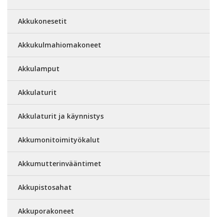
Akkukonesetit
Akkukulmahiomakoneet
Akkulamput
Akkulaturit
Akkulaturit ja käynnistys
Akkumonitoimityökalut
Akkumutterinvääntimet
Akkupistosahat
Akkuporakoneet