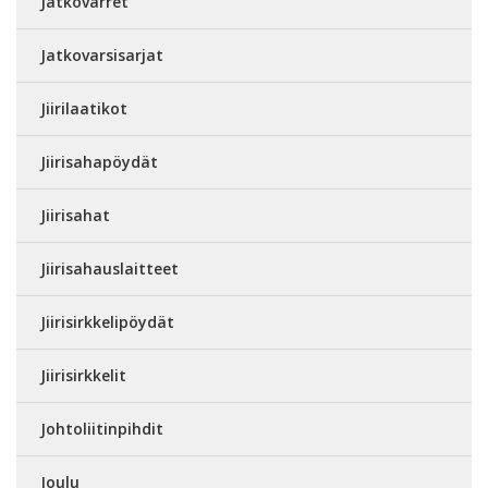
Jatkovarret
Jatkovarsisarjat
Jiirilaatikot
Jiirisahapöydät
Jiirisahat
Jiirisahauslaitteet
Jiirisirkkelipöydät
Jiirisirkkelit
Johtoliitinpihdit
Joulu