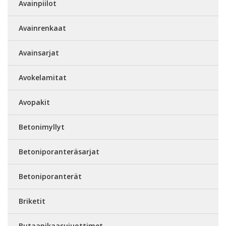
Avainpiilot
Avainrenkaat
Avainsarjat
Avokelamitat
Avopakit
Betonimyllyt
Betoniporanteräsarjat
Betoniporanterät
Briketit
Butaanikaasujuottimet