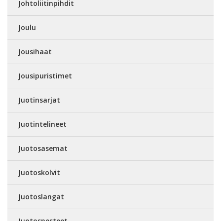
Johtoliitinpihdit
Joulu
Jousihaat
Jousipuristimet
Juotinsarjat
Juotintelineet
Juotosasemat
Juotoskolvit
Juotoslangat
Juotosnesteet