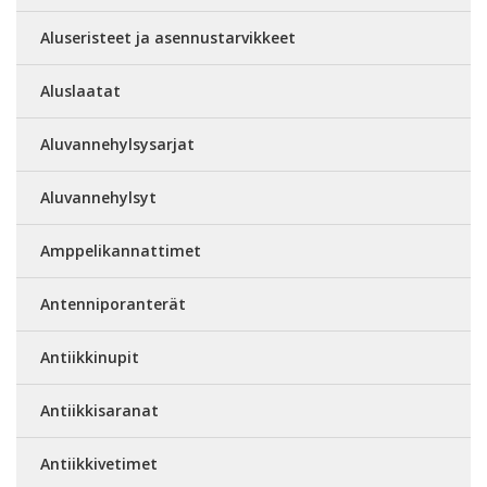
Aluseristeet ja asennustarvikkeet
Aluslaatat
Aluvannehylsysarjat
Aluvannehylsyt
Amppelikannattimet
Antenniporanterät
Antiikkinupit
Antiikkisaranat
Antiikkivetimet