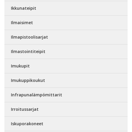
Ikkunateipit
Ilmaisimet
Ilmapistoolisarjat
Ilmastointiteipit
Imukupit
Imukuppikoukut
Infrapunalämpömittarit
Irroitussarjat
Iskuporakoneet