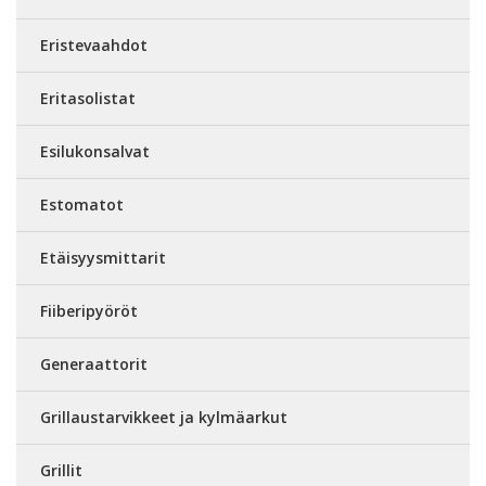
Eristevaahdot
Eritasolistat
Esilukonsalvat
Estomatot
Etäisyysmittarit
Fiiberipyöröt
Generaattorit
Grillaustarvikkeet ja kylmäarkut
Grillit