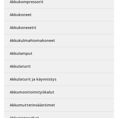
Akkukompressorit
Akkukoneet
Akkukonesetit
Akkukulmahiomakoneet
Akkulamput
Akkulaturit
Akkulaturit ja käynnistys
Akkumonitoimityökalut
Akkumutterinvääntimet
Akkupistosahat