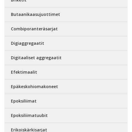
Butaanikaasujuottimet
Combiporanteräsarjat
Digiaggregaatit
Digitaaliset aggregaatit
Efektimaalit
Epäkeskohiomakoneet
Epoksiliimat
Epoksiliimatuubit
Erikoiskärkisarjat