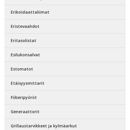
Erikoislaattaliimat
Eristevaahdot
Eritasolistat
Esilukonsalvat
Estomatot
Etäisyysmittarit
Fiiberipyöröt
Generaattorit
Grillaustarvikkeet ja kylmäarkut