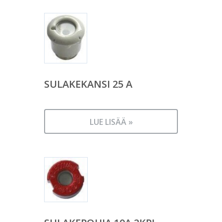
SULAKEKANSI 25 A
LUE LISÄÄ »