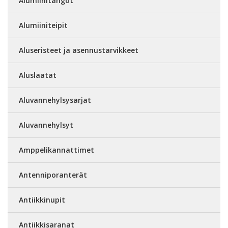
Alumiinitangot
Alumiiniteipit
Aluseristeet ja asennustarvikkeet
Aluslaatat
Aluvannehylsysarjat
Aluvannehylsyt
Amppelikannattimet
Antenniporanterät
Antiikkinupit
Antiikkisaranat