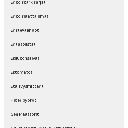
Erikoiskärkisarjat
Erikoislaattaliimat
Eristevaahdot
Eritasolistat
Esilukonsalvat
Estomatot
Etäisyysmittarit
Fiiberipyöröt
Generaattorit