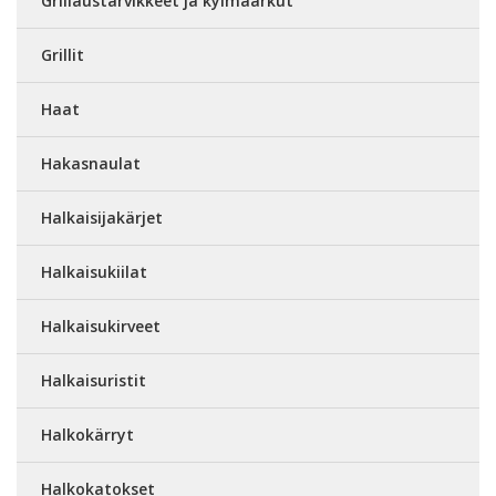
Grillaustarvikkeet ja kylmäarkut
Grillit
Haat
Hakasnaulat
Halkaisijakärjet
Halkaisukiilat
Halkaisukirveet
Halkaisuristit
Halkokärryt
Halkokatokset