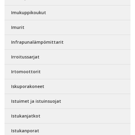
Imukuppikoukut
Imurit
Infrapunalämpömittarit
Irroitussarjat
Irtomoottorit
Iskuporakoneet
Istuimet ja istuinsuojat
Istukanjatkot
Istukanporat