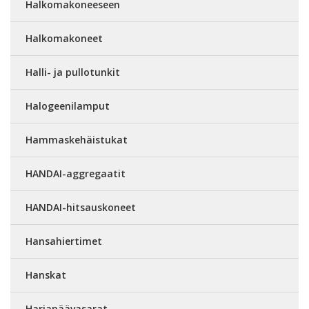
Halkomakoneeseen
Halkomakoneet
Halli- ja pullotunkit
Halogeenilamput
Hammaskehäistukat
HANDAI-aggregaatit
HANDAI-hitsauskoneet
Hansahiertimet
Hanskat
Harjapäävasarat