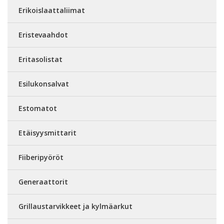
Erikoislaattaliimat
Eristevaahdot
Eritasolistat
Esilukonsalvat
Estomatot
Etäisyysmittarit
Fiiberipyöröt
Generaattorit
Grillaustarvikkeet ja kylmäarkut