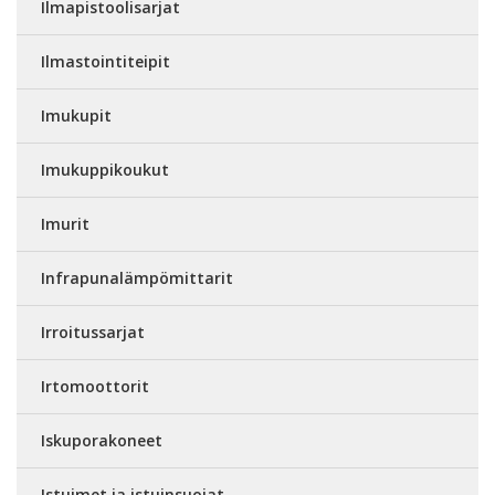
Ilmapistoolisarjat
Ilmastointiteipit
Imukupit
Imukuppikoukut
Imurit
Infrapunalämpömittarit
Irroitussarjat
Irtomoottorit
Iskuporakoneet
Istuimet ja istuinsuojat