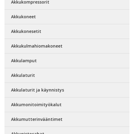
Akkukompressorit
Akkukoneet
Akkukonesetit
Akkukulmahiomakoneet
Akkulamput
Akkulaturit
Akkulaturit ja käynnistys
Akkumonitoimityökalut
Akkumutterinvääntimet
Akkupistosahat