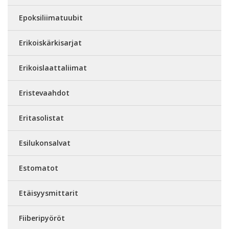
Epoksiliimatuubit
Erikoiskärkisarjat
Erikoislaattaliimat
Eristevaahdot
Eritasolistat
Esilukonsalvat
Estomatot
Etäisyysmittarit
Fiiberipyöröt