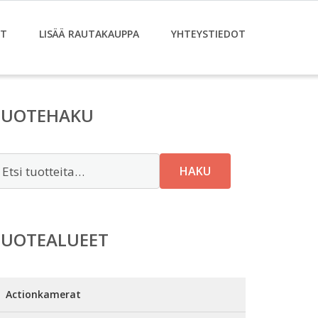
ET
LISÄÄ RAUTAKAUPPA
YHTEYSTIEDOT
TUOTEHAKU
tsi:
HAKU
TUOTEALUEET
Actionkamerat