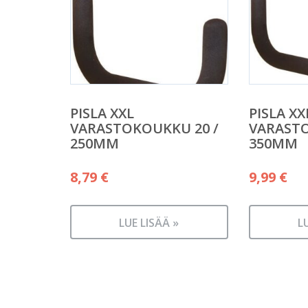
PISLA XXL
PISLA XX
VARASTOKOUKKU 20 /
VARASTO
250MM
350MM
8,79
€
9,99
€
LUE LISÄÄ »
L