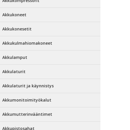
Akkukompressorit
Akkukoneet
Akkukonesetit
Akkukulmahiomakoneet
Akkulamput
Akkulaturit
Akkulaturit ja käynnistys
Akkumonitoimityökalut
Akkumutterinvääntimet
Akkupistosahat