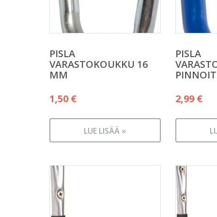
PISLA
PISLA
VARASTOKOUKKU 16
VARAST
MM
PINNOIT
1,50
€
2,99
€
LUE LISÄÄ »
L