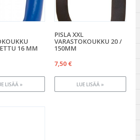
PISLA XXL
OKOUKKU
VARASTOKOUKKU 20 /
ETTU 16 MM
150MM
7,50
€
UE LISÄÄ »
LUE LISÄÄ »