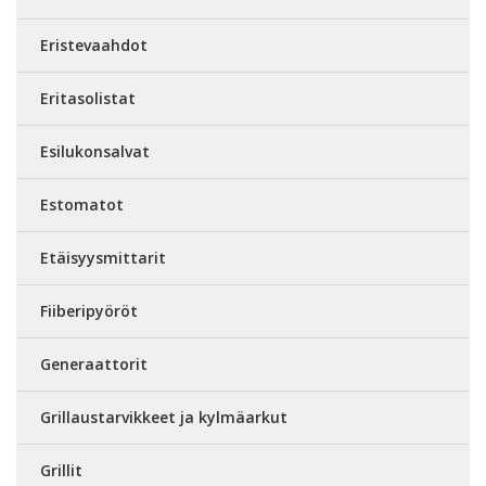
Eristevaahdot
Eritasolistat
Esilukonsalvat
Estomatot
Etäisyysmittarit
Fiiberipyöröt
Generaattorit
Grillaustarvikkeet ja kylmäarkut
Grillit