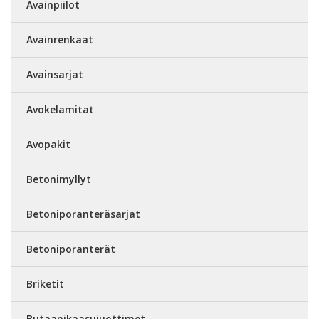
Avainpiilot
Avainrenkaat
Avainsarjat
Avokelamitat
Avopakit
Betonimyllyt
Betoniporanteräsarjat
Betoniporanterät
Briketit
Butaanikaasujuottimet