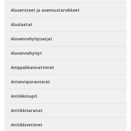
Aluseristeet ja asennustarvikkeet
Aluslaatat
Aluvannehylsysarjat
Aluvannehylsyt
Amppelikannattimet
Antenniporanterät
Antiikkinupit
Antiikkisaranat
Antiikkivetimet