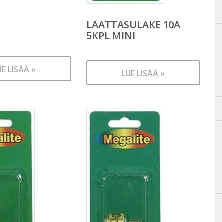
LAATTASULAKE 10A
5KPL MINI
UE LISÄÄ »
LUE LISÄÄ »