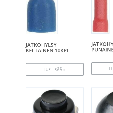
JATKOHY
JATKOHYLSY
PUNAINE
KELTAINEN 10KPL
L
LUE LISÄÄ »