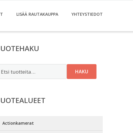
ET
LISÄÄ RAUTAKAUPPA
YHTEYSTIEDOT
TUOTEHAKU
tsi:
HAKU
TUOTEALUEET
Actionkamerat