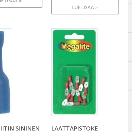
UE LISÄÄ »
LUE LISÄÄ »
IITIN SININEN
LAATTAPISTOKE