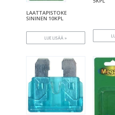
5KPL
LAATTAPISTOKE
SININEN 10KPL
L
LUE LISÄÄ »