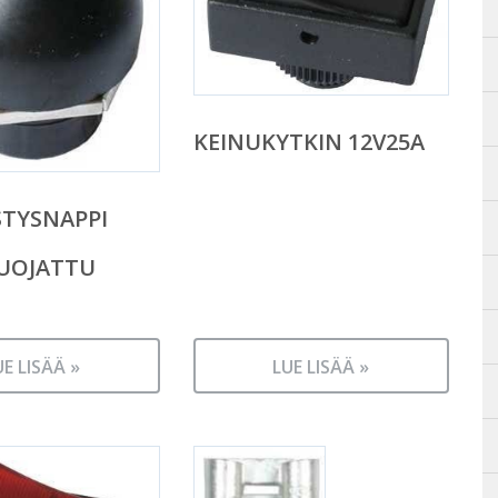
KEINUKYTKIN 12V25A
TYSNAPPI
UOJATTU
UE LISÄÄ »
LUE LISÄÄ »