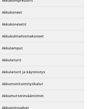
Akkukompressorit
Akkukoneet
Akkukonesetit
Akkukulmahiomakoneet
Akkulamput
Akkulaturit
Akkulaturit ja käynnistys
Akkumonitoimityökalut
Akkumutterinvääntimet
Akkupistosahat