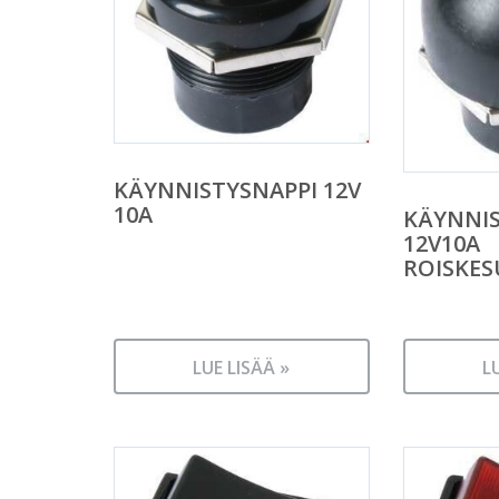
KÄYNNISTYSNAPPI 12V
10A
KÄYNNIS
12V10A
ROISKES
LUE LISÄÄ »
L