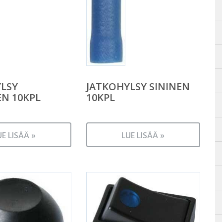
LSY
JATKOHYLSY SININEN
N 10KPL
10KPL
UE LISÄÄ »
LUE LISÄÄ »