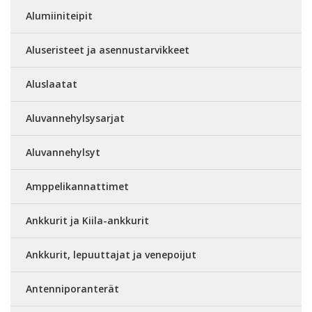
Alumiiniteipit
Aluseristeet ja asennustarvikkeet
Aluslaatat
Aluvannehylsysarjat
Aluvannehylsyt
Amppelikannattimet
Ankkurit ja Kiila-ankkurit
Ankkurit, lepuuttajat ja venepoijut
Antenniporanterät