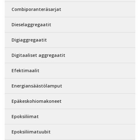
Combiporanteräsarjat
Dieselaggregaatit
Digiaggregaatit
Digitaaliset aggregaatit
Efektimaalit
Energiansäästölamput
Epäkeskohiomakoneet
Epoksiliimat
Epoksiliimatuubit