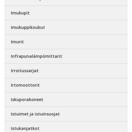
Imukupit
Imukuppikoukut
Imurit
Infrapunalämpömittarit
Irroitussarjat
Irtomoottorit
Iskuporakoneet
Istuimet ja istuinsuojat
Istukanjatkot