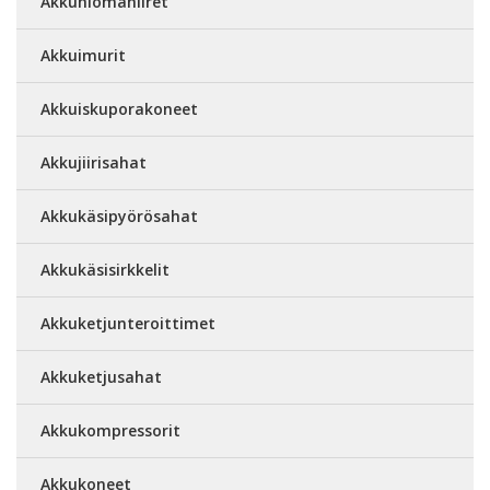
Akkuhiomahiiret
Akkuimurit
Akkuiskuporakoneet
Akkujiirisahat
Akkukäsipyörösahat
Akkukäsisirkkelit
Akkuketjunteroittimet
Akkuketjusahat
Akkukompressorit
Akkukoneet