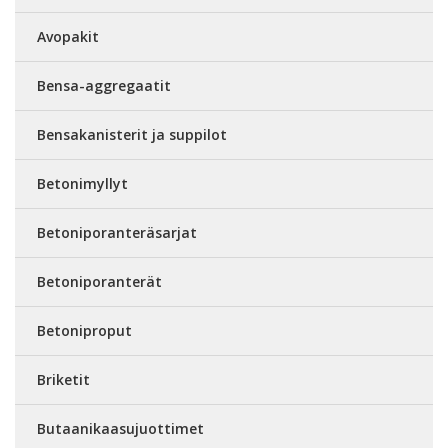
Avopakit
Bensa-aggregaatit
Bensakanisterit ja suppilot
Betonimyllyt
Betoniporanteräsarjat
Betoniporanterät
Betoniproput
Briketit
Butaanikaasujuottimet