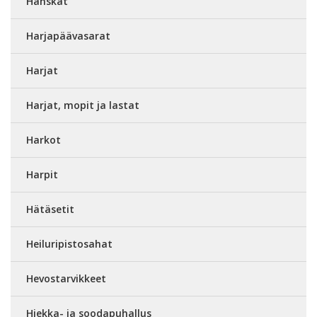
Hanskat
Harjapäävasarat
Harjat
Harjat, mopit ja lastat
Harkot
Harpit
Hätäsetit
Heiluripistosahat
Hevostarvikkeet
Hiekka- ja soodapuhallus