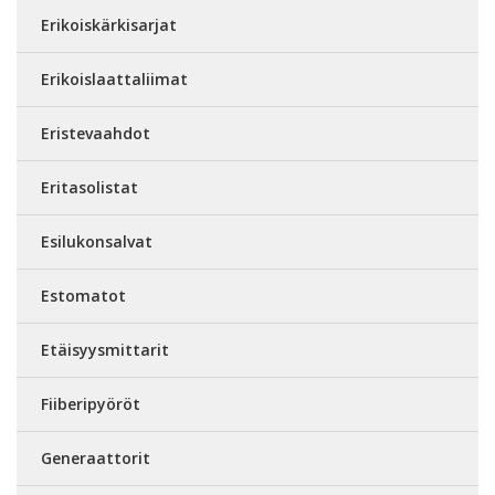
Erikoiskärkisarjat
Erikoislaattaliimat
Eristevaahdot
Eritasolistat
Esilukonsalvat
Estomatot
Etäisyysmittarit
Fiiberipyöröt
Generaattorit