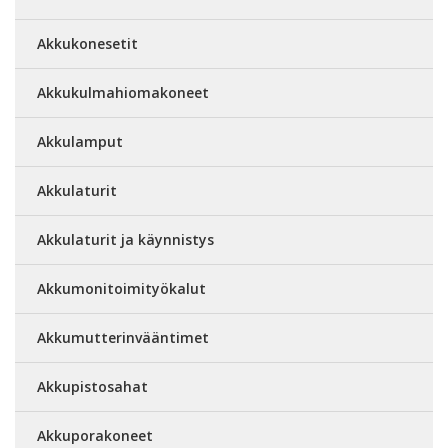
Akkukonesetit
Akkukulmahiomakoneet
Akkulamput
Akkulaturit
Akkulaturit ja käynnistys
Akkumonitoimityökalut
Akkumutterinvääntimet
Akkupistosahat
Akkuporakoneet