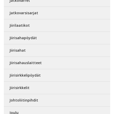
Jatkovarret
Jatkovarsisarjat
Jiirilaatikot
Jiirisahapöydät
Jiirisahat
Jiirisahauslaitteet
Jiirisirkkelipöydät
Jiirisirkkelit
Johtoliitinpihdit
Joulu