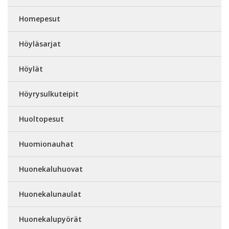
Homepesut
Höyläsarjat
Höylät
Höyrysulkuteipit
Huoltopesut
Huomionauhat
Huonekaluhuovat
Huonekalunaulat
Huonekalupyörät