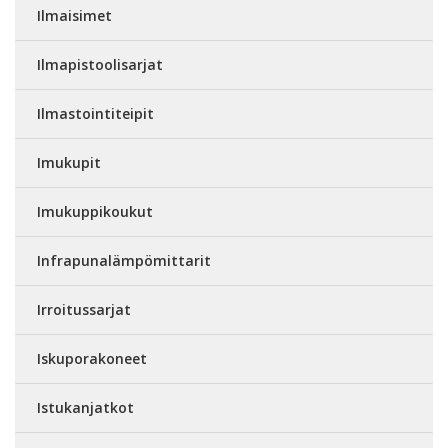
Ilmaisimet
Ilmapistoolisarjat
Ilmastointiteipit
Imukupit
Imukuppikoukut
Infrapunalämpömittarit
Irroitussarjat
Iskuporakoneet
Istukanjatkot