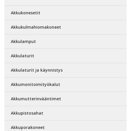
Akkukonesetit
Akkukulmahiomakoneet
Akkulamput
Akkulaturit
Akkulaturit ja käynnistys
Akkumonitoimityökalut
Akkumutterinvääntimet
Akkupistosahat
Akkuporakoneet