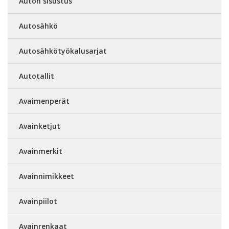
Auton sisustus
Autosähkö
Autosähkötyökalusarjat
Autotallit
Avaimenperät
Avainketjut
Avainmerkit
Avainnimikkeet
Avainpiilot
Avainrenkaat