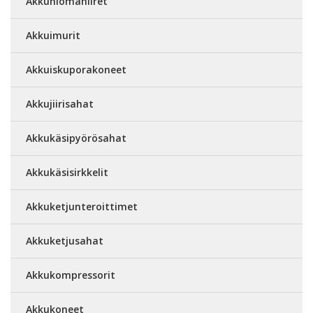
Akkuhiomahiiret
Akkuimurit
Akkuiskuporakoneet
Akkujiirisahat
Akkukäsipyörösahat
Akkukäsisirkkelit
Akkuketjunteroittimet
Akkuketjusahat
Akkukompressorit
Akkukoneet