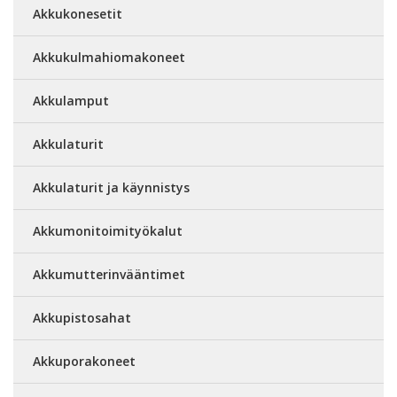
Akkukonesetit
Akkukulmahiomakoneet
Akkulamput
Akkulaturit
Akkulaturit ja käynnistys
Akkumonitoimityökalut
Akkumutterinvääntimet
Akkupistosahat
Akkuporakoneet