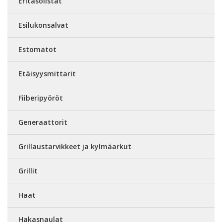
Eritasolistat
Esilukonsalvat
Estomatot
Etäisyysmittarit
Fiiberipyöröt
Generaattorit
Grillaustarvikkeet ja kylmäarkut
Grillit
Haat
Hakasnaulat