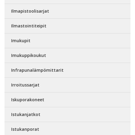
Ilmapistoolisarjat
Ilmastointiteipit
Imukupit
Imukuppikoukut
Infrapunalämpömittarit
Irroitussarjat
Iskuporakoneet
Istukanjatkot
Istukanporat