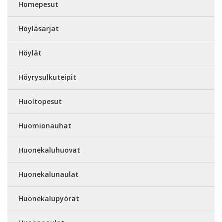
Homepesut
Höyläsarjat
Höylät
Höyrysulkuteipit
Huoltopesut
Huomionauhat
Huonekaluhuovat
Huonekalunaulat
Huonekalupyörät