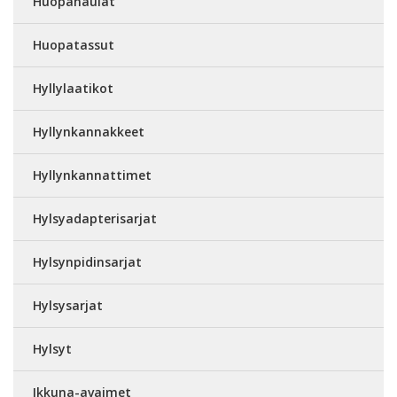
Huopanaulat
Huopatassut
Hyllylaatikot
Hyllynkannakkeet
Hyllynkannattimet
Hylsyadapterisarjat
Hylsynpidinsarjat
Hylsysarjat
Hylsyt
Ikkuna-avaimet