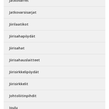
Jatkovarret
Jatkovarsisarjat
Jiirilaatikot
Jiirisahapöydät
Jiirisahat
Jiirisahauslaitteet
Jiirisirkkelipöydät
Jiirisirkkelit
Johtoliitinpihdit
Joulu