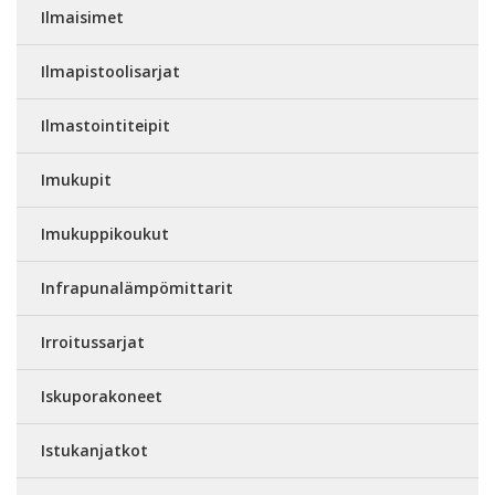
Ilmaisimet
Ilmapistoolisarjat
Ilmastointiteipit
Imukupit
Imukuppikoukut
Infrapunalämpömittarit
Irroitussarjat
Iskuporakoneet
Istukanjatkot