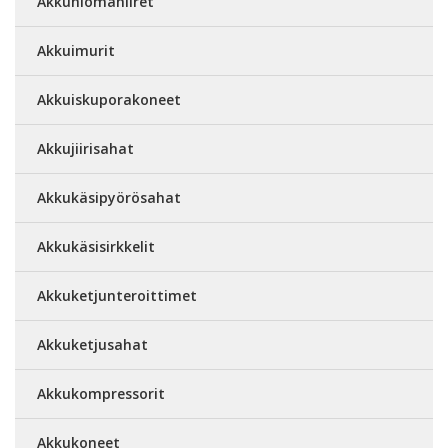
Akkuhiomahiiret
Akkuimurit
Akkuiskuporakoneet
Akkujiirisahat
Akkukäsipyörösahat
Akkukäsisirkkelit
Akkuketjunteroittimet
Akkuketjusahat
Akkukompressorit
Akkukoneet