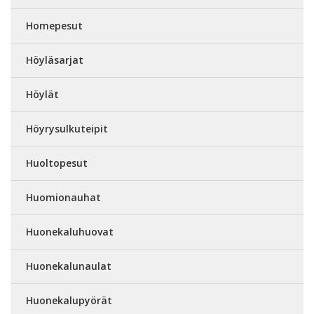
Homepesut
Höyläsarjat
Höylät
Höyrysulkuteipit
Huoltopesut
Huomionauhat
Huonekaluhuovat
Huonekalunaulat
Huonekalupyörät