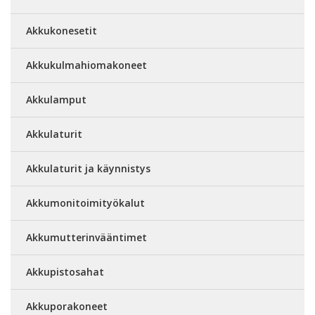
Akkukonesetit
Akkukulmahiomakoneet
Akkulamput
Akkulaturit
Akkulaturit ja käynnistys
Akkumonitoimityökalut
Akkumutterinvääntimet
Akkupistosahat
Akkuporakoneet