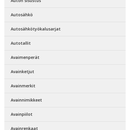
Auton sisustus
Autosähkö
Autosähkötyökalusarjat
Autotallit
Avaimenperät
Avainketjut
Avainmerkit
Avainnimikkeet
Avainpiilot
Avainrenkaat