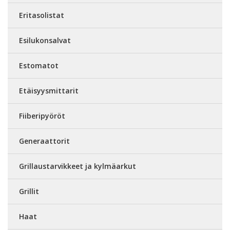
Eritasolistat
Esilukonsalvat
Estomatot
Etäisyysmittarit
Fiiberipyöröt
Generaattorit
Grillaustarvikkeet ja kylmäarkut
Grillit
Haat