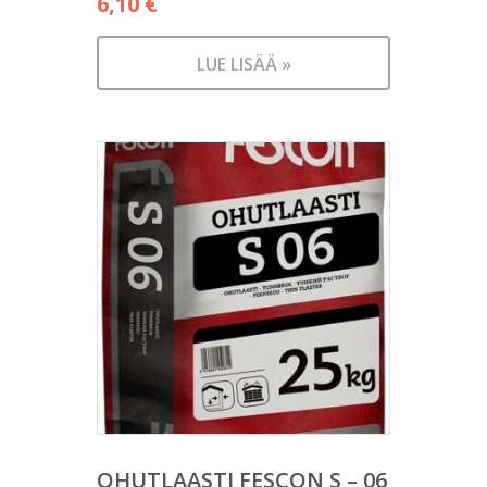
6,10
€
LUE LISÄÄ »
OHUTLAASTI FESCON S – 06