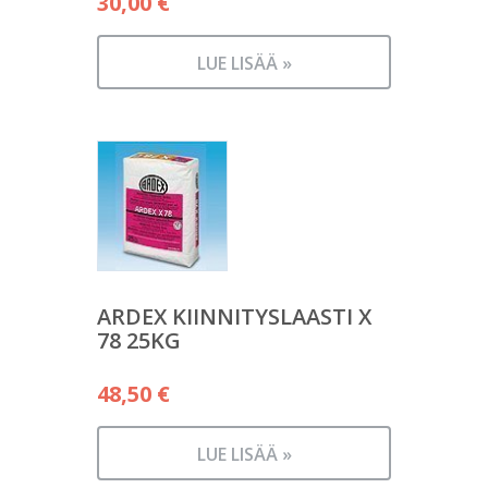
30,00
€
LUE LISÄÄ »
ARDEX KIINNITYSLAASTI X
78 25KG
48,50
€
LUE LISÄÄ »