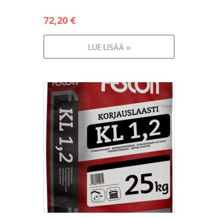
72,20
€
LUE LISÄÄ »