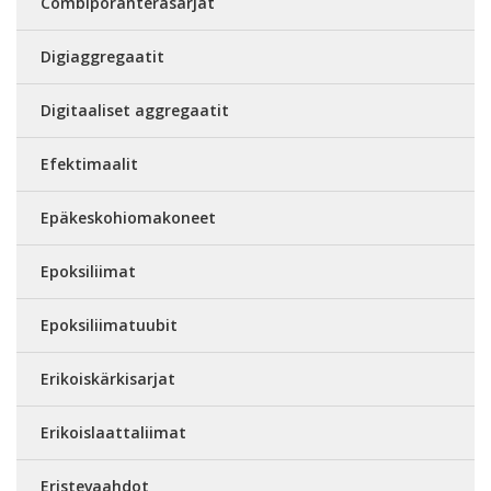
Combiporanteräsarjat
Digiaggregaatit
Digitaaliset aggregaatit
Efektimaalit
Epäkeskohiomakoneet
Epoksiliimat
Epoksiliimatuubit
Erikoiskärkisarjat
Erikoislaattaliimat
Eristevaahdot