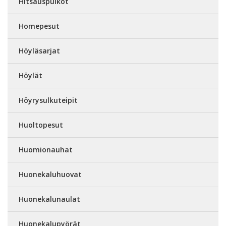
Hitsauspuikot
Homepesut
Höyläsarjat
Höylät
Höyrysulkuteipit
Huoltopesut
Huomionauhat
Huonekaluhuovat
Huonekalunaulat
Huonekalupyörät