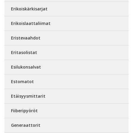
Erikoiskärkisarjat
Erikoislaattaliimat
Eristevaahdot
Eritasolistat
Esilukonsalvat
Estomatot
Etäisyysmittarit
Fiiberipyöröt
Generaattorit