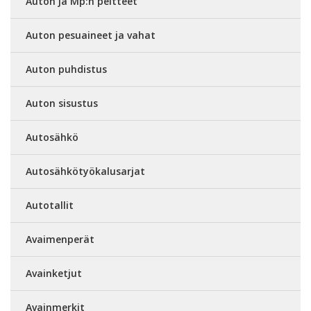
Auton ja Mp:n peitteet
Auton pesuaineet ja vahat
Auton puhdistus
Auton sisustus
Autosähkö
Autosähkötyökalusarjat
Autotallit
Avaimenperät
Avainketjut
Avainmerkit