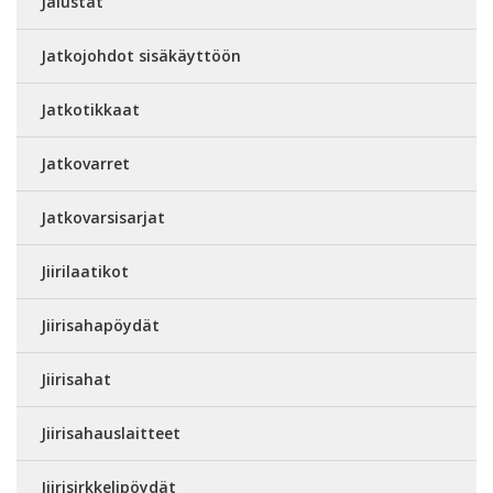
Jalustat
Jatkojohdot sisäkäyttöön
Jatkotikkaat
Jatkovarret
Jatkovarsisarjat
Jiirilaatikot
Jiirisahapöydät
Jiirisahat
Jiirisahauslaitteet
Jiirisirkkelipöydät