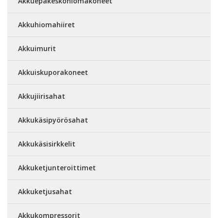
Akkuepäkeskohiomakoneet
Akkuhiomahiiret
Akkuimurit
Akkuiskuporakoneet
Akkujiirisahat
Akkukäsipyörösahat
Akkukäsisirkkelit
Akkuketjunteroittimet
Akkuketjusahat
Akkukompressorit