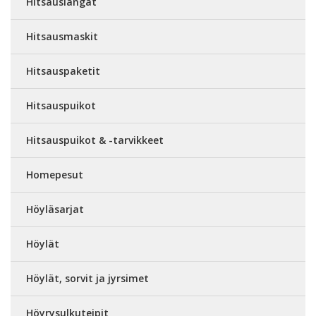
Hitsauslangat
Hitsausmaskit
Hitsauspaketit
Hitsauspuikot
Hitsauspuikot & -tarvikkeet
Homepesut
Höyläsarjat
Höylät
Höylät, sorvit ja jyrsimet
Höyrysulkuteipit