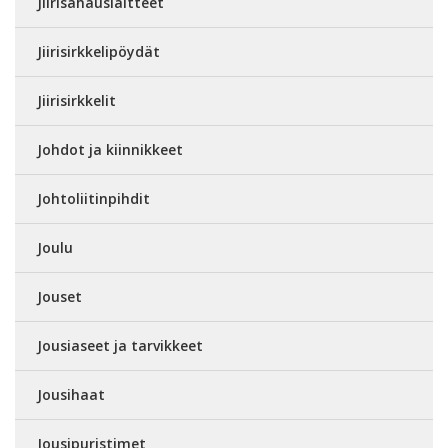
Jiirisahauslaitteet
Jiirisirkkelipöydät
Jiirisirkkelit
Johdot ja kiinnikkeet
Johtoliitinpihdit
Joulu
Jouset
Jousiaseet ja tarvikkeet
Jousihaat
Jousipuristimet