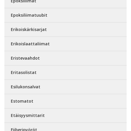
Epoksiliimat
Epoksiliimatuubit
Erikoiskärkisarjat
Erikoislaattaliimat
Eristevaahdot
Eritasolistat
Esilukonsalvat
Estomatot
Etäisyysmittarit
Fiiberipyöröt