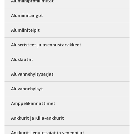
Alumiiniprofiilimitat
Alumiinitangot
Alumiiniteipit
Aluseristeet ja asennustarvikkeet
Aluslaatat
Aluvannehylsysarjat
Aluvannehylsyt
Amppelikannattimet
Ankkurit ja Kiila-ankkurit
Ankkurit, lepuuttajat ja venepoijut