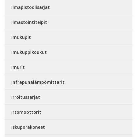
Ilmapistoolisarjat
Ilmastointiteipit
Imukupit
Imukuppikoukut
Imurit
Infrapunalämpömittarit
Irroitussarjat
Irtomoottorit
Iskuporakoneet