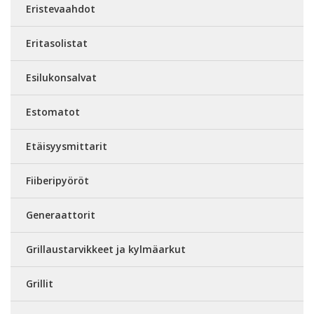
Eristevaahdot
Eritasolistat
Esilukonsalvat
Estomatot
Etäisyysmittarit
Fiiberipyöröt
Generaattorit
Grillaustarvikkeet ja kylmäarkut
Grillit