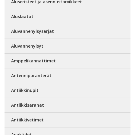
Aluseristeet ja asennustarvikkeet
Aluslaatat
Aluvannehylsysarjat
Aluvannehylsyt
Amppelikannattimet
Antenniporanterät
Antiikkinupit
Antiikkisaranat
Antiikkivetimet
Apukädet