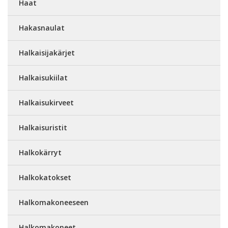
Haat
Hakasnaulat
Halkaisijakärjet
Halkaisukiilat
Halkaisukirveet
Halkaisuristit
Halkokärryt
Halkokatokset
Halkomakoneeseen
Halkomakoneet