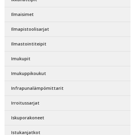
Ilmaisimet
Ilmapistoolisarjat
Ilmastointiteipit
Imukupit
Imukuppikoukut
Infrapunalämpömittarit
Irroitussarjat
Iskuporakoneet
Istukanjatkot