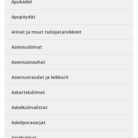
Apukädet
Apupöydät
Arinat ja muut tulisijatarvikkeet
Asennusliimat
Asennusnauhat
Asennusraudat ja leikkurit
Askarteluliimat
Askelkulmalistat
Askelporasarjat
Astekulmat