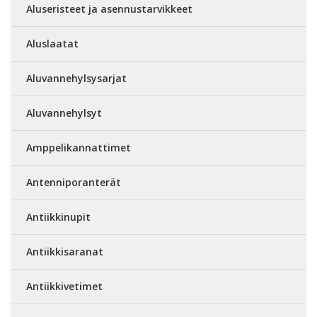
Aluseristeet ja asennustarvikkeet
Aluslaatat
Aluvannehylsysarjat
Aluvannehylsyt
Amppelikannattimet
Antenniporanterät
Antiikkinupit
Antiikkisaranat
Antiikkivetimet