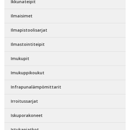
Ikkunateipit
Ilmaisimet
Ilmapistoolisarjat
Ilmastointiteipit
Imukupit
Imukuppikoukut
Infrapunalämpömittarit
Irroitussarjat
Iskuporakoneet
Istukanjatkot