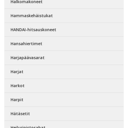
Halkomakoneet
Hammaskehäistukat
HANDAI-hitsauskoneet
Hansahiertimet
Harjapäävasarat
Harjat
Harkot
Harpit
Hätäsetit
Heiluripistosahat