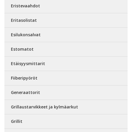
Eristevaahdot
Eritasolistat
Esilukonsalvat
Estomatot
Etäisyysmittarit
Fiiberipyöröt
Generaattorit
Grillaustarvikkeet ja kylmäarkut
Grillit