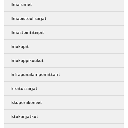
Ilmaisimet
Ilmapistoolisarjat
Ilmastointiteipit
Imukupit
Imukuppikoukut
Infrapunalämpömittarit
Irroitussarjat
Iskuporakoneet
Istukanjatkot