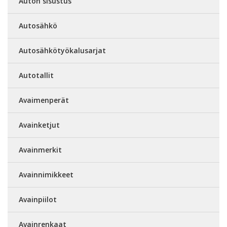
Auton sisustus
Autosähkö
Autosähkötyökalusarjat
Autotallit
Avaimenperät
Avainketjut
Avainmerkit
Avainnimikkeet
Avainpiilot
Avainrenkaat