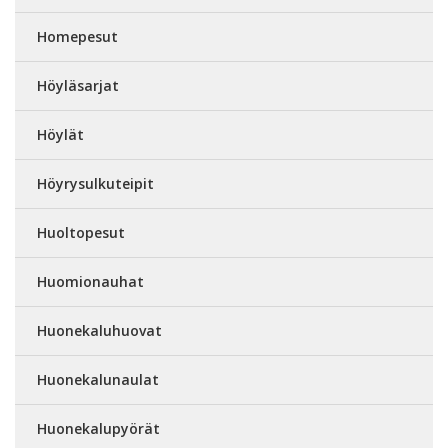
Homepesut
Höyläsarjat
Höylät
Höyrysulkuteipit
Huoltopesut
Huomionauhat
Huonekaluhuovat
Huonekalunaulat
Huonekalupyörät