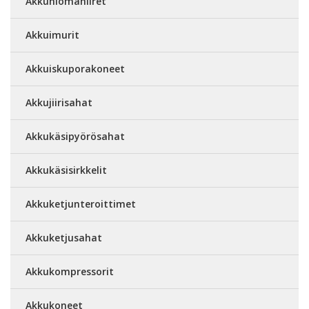
Akkuhiomahiiret
Akkuimurit
Akkuiskuporakoneet
Akkujiirisahat
Akkukäsipyörösahat
Akkukäsisirkkelit
Akkuketjunteroittimet
Akkuketjusahat
Akkukompressorit
Akkukoneet