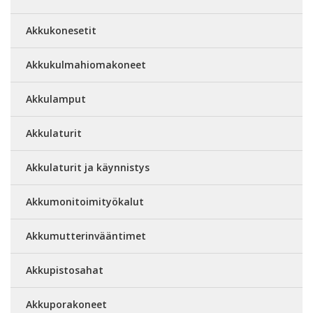
Akkukonesetit
Akkukulmahiomakoneet
Akkulamput
Akkulaturit
Akkulaturit ja käynnistys
Akkumonitoimityökalut
Akkumutterinvääntimet
Akkupistosahat
Akkuporakoneet