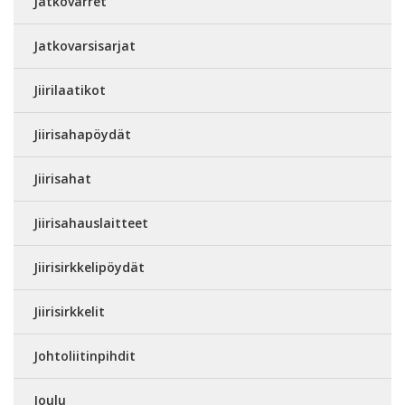
Jatkovarret
Jatkovarsisarjat
Jiirilaatikot
Jiirisahapöydät
Jiirisahat
Jiirisahauslaitteet
Jiirisirkkelipöydät
Jiirisirkkelit
Johtoliitinpihdit
Joulu