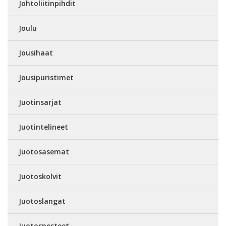
Johtoliitinpihdit
Joulu
Jousihaat
Jousipuristimet
Juotinsarjat
Juotintelineet
Juotosasemat
Juotoskolvit
Juotoslangat
Juotosnesteet