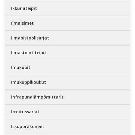
Ikkunateipit
Ilmaisimet
Ilmapistoolisarjat
Ilmastointiteipit
Imukupit
Imukuppikoukut
Infrapunalämpömittarit
Irroitussarjat
Iskuporakoneet