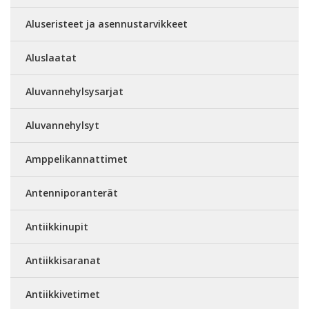
Aluseristeet ja asennustarvikkeet
Aluslaatat
Aluvannehylsysarjat
Aluvannehylsyt
Amppelikannattimet
Antenniporanterät
Antiikkinupit
Antiikkisaranat
Antiikkivetimet