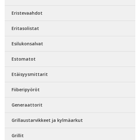
Eristevaahdot
Eritasolistat
Esilukonsalvat
Estomatot
Etäisyysmittarit
Fiiberipyöröt
Generaattorit
Grillaustarvikkeet ja kylmäarkut
Grillit