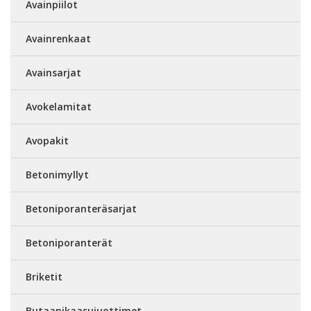
Avainpiilot
Avainrenkaat
Avainsarjat
Avokelamitat
Avopakit
Betonimyllyt
Betoniporanteräsarjat
Betoniporanterät
Briketit
Butaanikaasujuottimet