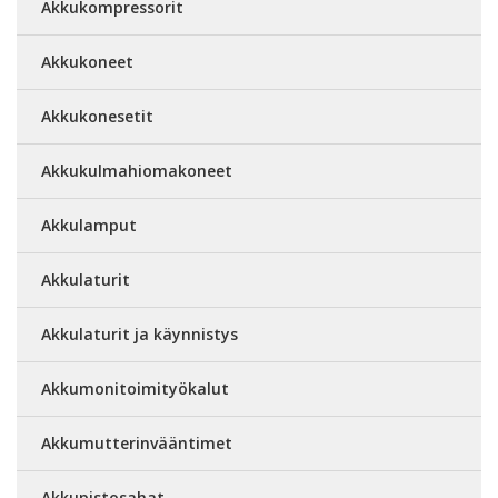
Akkukompressorit
Akkukoneet
Akkukonesetit
Akkukulmahiomakoneet
Akkulamput
Akkulaturit
Akkulaturit ja käynnistys
Akkumonitoimityökalut
Akkumutterinvääntimet
Akkupistosahat