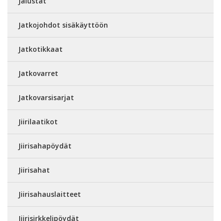
Jalustat
Jatkojohdot sisäkäyttöön
Jatkotikkaat
Jatkovarret
Jatkovarsisarjat
Jiirilaatikot
Jiirisahapöydät
Jiirisahat
Jiirisahauslaitteet
Jiirisirkkelipöydät