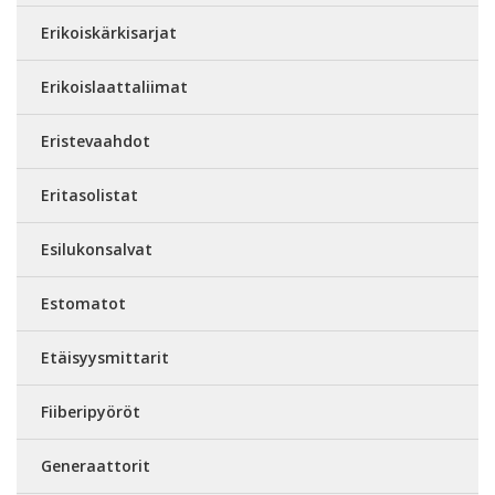
Erikoiskärkisarjat
Erikoislaattaliimat
Eristevaahdot
Eritasolistat
Esilukonsalvat
Estomatot
Etäisyysmittarit
Fiiberipyöröt
Generaattorit