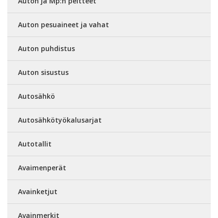
Auton ja Mp:n peitteet
Auton pesuaineet ja vahat
Auton puhdistus
Auton sisustus
Autosähkö
Autosähkötyökalusarjat
Autotallit
Avaimenperät
Avainketjut
Avainmerkit