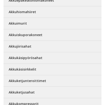
Akkuepäkeskohiomakoneet
Akkuhiomahiiret
Akkuimurit
Akkuiskuporakoneet
Akkujiirisahat
Akkukäsipyörösahat
Akkukäsisirkkelit
Akkuketjunteroittimet
Akkuketjusahat
Akkukompressorit