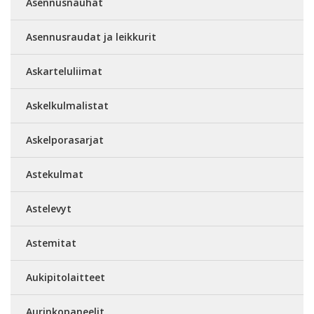
Asennusnauhat
Asennusraudat ja leikkurit
Askarteluliimat
Askelkulmalistat
Askelporasarjat
Astekulmat
Astelevyt
Astemitat
Aukipitolaitteet
Aurinkopaneelit