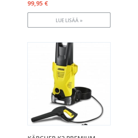
99,95
€
LUE LISÄÄ »