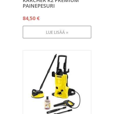
KÄRCHER K2 PREMIUM
PAINEPESURI
84,50
€
LUE LISÄÄ »