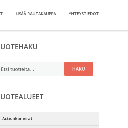
ET
LISÄÄ RAUTAKAUPPA
YHTEYSTIEDOT
TUOTEHAKU
tsi:
HAKU
TUOTEALUEET
Actionkamerat