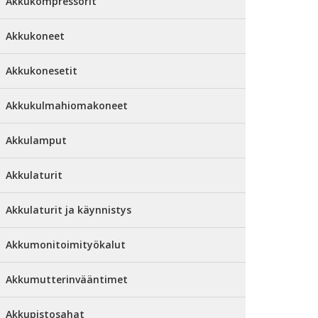
Akkukompressorit
Akkukoneet
Akkukonesetit
Akkukulmahiomakoneet
Akkulamput
Akkulaturit
Akkulaturit ja käynnistys
Akkumonitoimityökalut
Akkumutterinvääntimet
Akkupistosahat