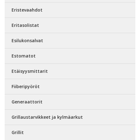
Eristevaahdot
Eritasolistat
Esilukonsalvat
Estomatot
Etäisyysmittarit
Fiiberipyöröt
Generaattorit
Grillaustarvikkeet ja kylmäarkut
Grillit