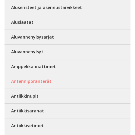
Aluseristeet ja asennustarvikkeet
Aluslaatat
Aluvannehylsysarjat
Aluvannehylsyt
Amppelikannattimet
Antenniporanterät
Antiikkinupit
Antiikkisaranat
Antiikkivetimet