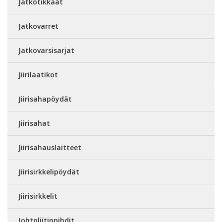
Jatkotikkaat
Jatkovarret
Jatkovarsisarjat
Jiirilaatikot
Jiirisahapöydät
Jiirisahat
Jiirisahauslaitteet
Jiirisirkkelipöydät
Jiirisirkkelit
Johtoliitinpihdit