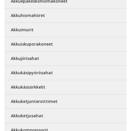
Akkuepäkeskohiomakoneet
Akkuhiomahiiret
Akkuimurit
Akkuiskuporakoneet
Akkujiirisahat
Akkukäsipyörösahat
Akkukäsisirkkelit
Akkuketjunteroittimet
Akkuketjusahat
Akkukompressorit