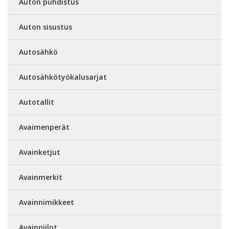
Auton puhdistus
Auton sisustus
Autosähkö
Autosähkötyökalusarjat
Autotallit
Avaimenperät
Avainketjut
Avainmerkit
Avainnimikkeet
Avainpiilot