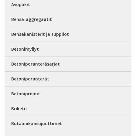
Avopakit
Bensa-aggregaatit
Bensakanisterit ja suppilot
Betonimyllyt
Betoniporanteräsarjat
Betoniporanterät
Betoniproput
Briketit
Butaanikaasujuottimet