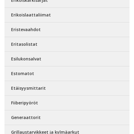
Erikoiskärkisarjat
Erikoislaattaliimat
Eristevaahdot
Eritasolistat
Esilukonsalvat
Estomatot
Etäisyysmittarit
Fiiberipyöröt
Generaattorit
Grillaustarvikkeet ja kylmäarkut