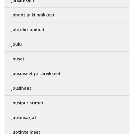
Jiirisirkkelit
Johdot ja kiinnikkeet
Johtoliitinpihdit
Joulu
Jouset
Jousiaseet ja tarvikkeet
Jousihaat
Jousipuristimet
Juotinsarjat
Juotintelineet