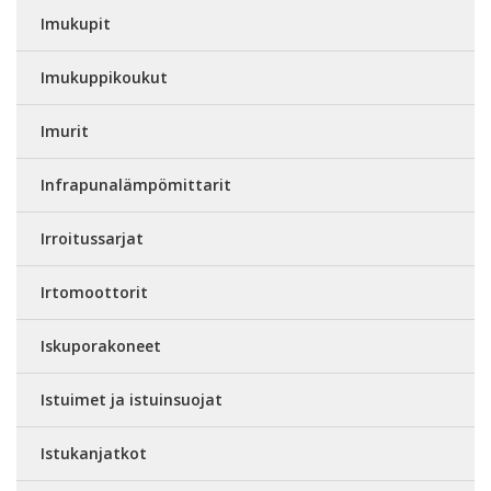
Imukupit
Imukuppikoukut
Imurit
Infrapunalämpömittarit
Irroitussarjat
Irtomoottorit
Iskuporakoneet
Istuimet ja istuinsuojat
Istukanjatkot