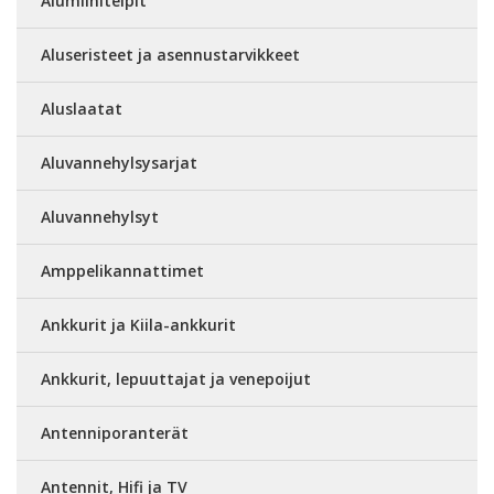
Alumiiniteipit
Aluseristeet ja asennustarvikkeet
Aluslaatat
Aluvannehylsysarjat
Aluvannehylsyt
Amppelikannattimet
Ankkurit ja Kiila-ankkurit
Ankkurit, lepuuttajat ja venepoijut
Antenniporanterät
Antennit, Hifi ja TV