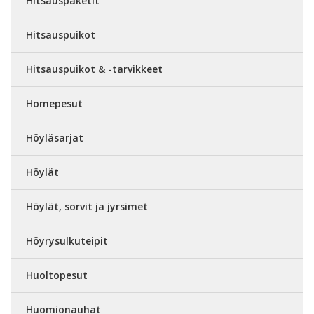
Hitsauspaketit
Hitsauspuikot
Hitsauspuikot & -tarvikkeet
Homepesut
Höyläsarjat
Höylät
Höylät, sorvit ja jyrsimet
Höyrysulkuteipit
Huoltopesut
Huomionauhat