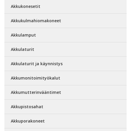
Akkukonesetit
Akkukulmahiomakoneet
Akkulamput
Akkulaturit
Akkulaturit ja käynnistys
Akkumonitoimityökalut
Akkumutterinvääntimet
Akkupistosahat
Akkuporakoneet