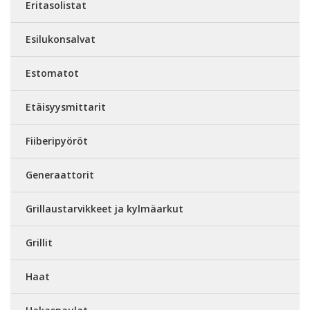
Eritasolistat
Esilukonsalvat
Estomatot
Etäisyysmittarit
Fiiberipyöröt
Generaattorit
Grillaustarvikkeet ja kylmäarkut
Grillit
Haat