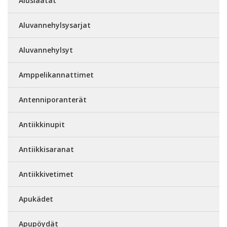
Aluslaatat
Aluvannehylsysarjat
Aluvannehylsyt
Amppelikannattimet
Antenniporanterät
Antiikkinupit
Antiikkisaranat
Antiikkivetimet
Apukädet
Apupöydät