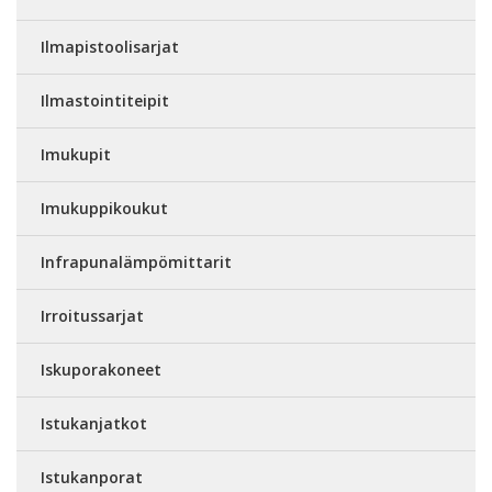
Ilmapistoolisarjat
Ilmastointiteipit
Imukupit
Imukuppikoukut
Infrapunalämpömittarit
Irroitussarjat
Iskuporakoneet
Istukanjatkot
Istukanporat