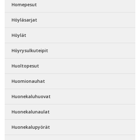
Homepesut
Höyläsarjat
Höylät
Höyrysulkuteipit
Huoltopesut
Huomionauhat
Huonekaluhuovat
Huonekalunaulat
Huonekalupyörät