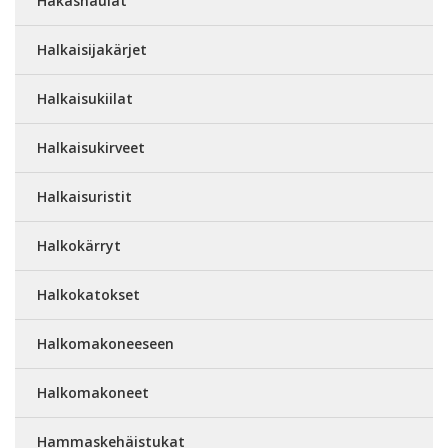
Hakasnaulat
Halkaisijakärjet
Halkaisukiilat
Halkaisukirveet
Halkaisuristit
Halkokärryt
Halkokatokset
Halkomakoneeseen
Halkomakoneet
Hammaskehäistukat