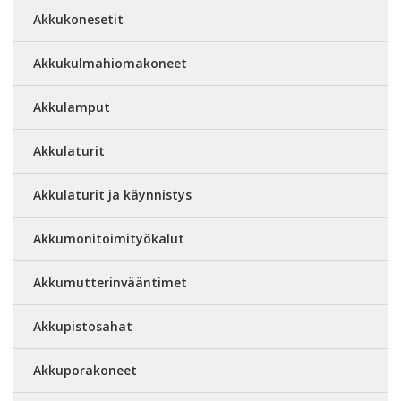
Akkukonesetit
Akkukulmahiomakoneet
Akkulamput
Akkulaturit
Akkulaturit ja käynnistys
Akkumonitoimityökalut
Akkumutterinvääntimet
Akkupistosahat
Akkuporakoneet