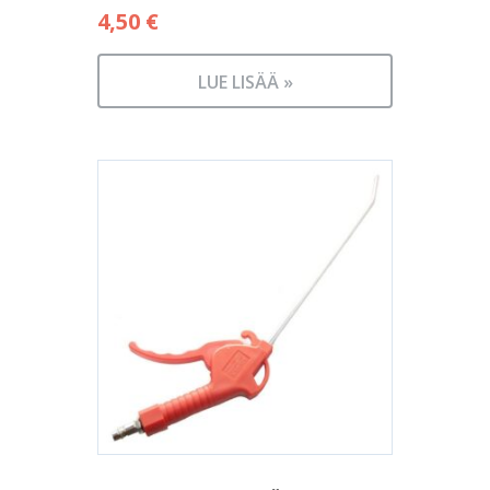
4,50
€
LUE LISÄÄ »