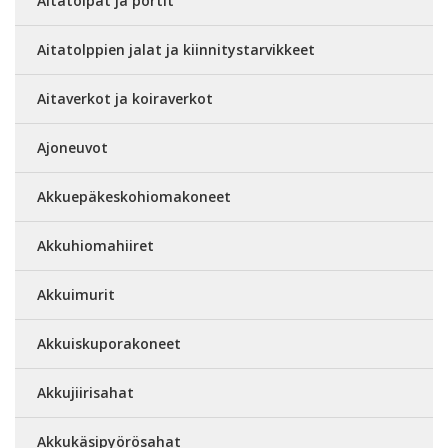
Aitatolpat ja portit
Aitatolppien jalat ja kiinnitystarvikkeet
Aitaverkot ja koiraverkot
Ajoneuvot
Akkuepäkeskohiomakoneet
Akkuhiomahiiret
Akkuimurit
Akkuiskuporakoneet
Akkujiirisahat
Akkukäsipyörösahat