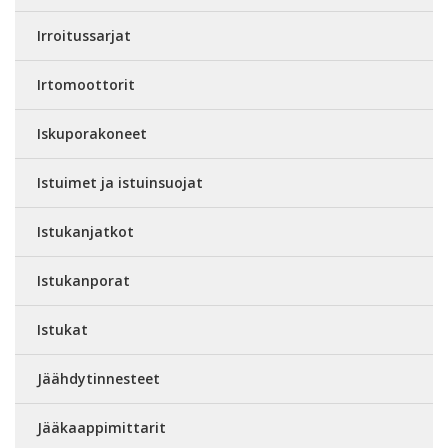
Irroitussarjat
Irtomoottorit
Iskuporakoneet
Istuimet ja istuinsuojat
Istukanjatkot
Istukanporat
Istukat
Jäähdytinnesteet
Jääkaappimittarit