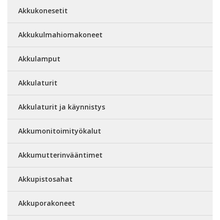
Akkukonesetit
Akkukulmahiomakoneet
Akkulamput
Akkulaturit
Akkulaturit ja käynnistys
Akkumonitoimityökalut
Akkumutterinvääntimet
Akkupistosahat
Akkuporakoneet