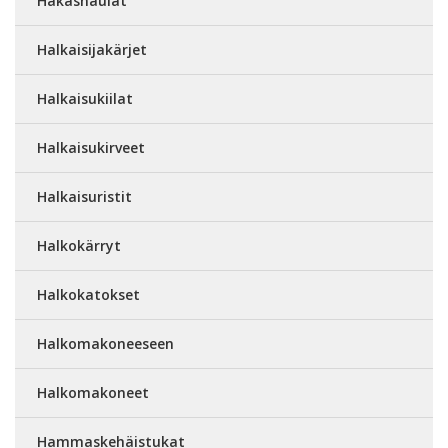
Hakasnaulat
Halkaisijakärjet
Halkaisukiilat
Halkaisukirveet
Halkaisuristit
Halkokärryt
Halkokatokset
Halkomakoneeseen
Halkomakoneet
Hammaskehäistukat