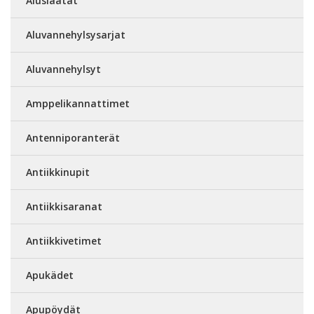
Aluslaatat
Aluvannehylsysarjat
Aluvannehylsyt
Amppelikannattimet
Antenniporanterät
Antiikkinupit
Antiikkisaranat
Antiikkivetimet
Apukädet
Apupöydät