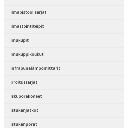
Ilmapistoolisarjat
Ilmastointiteipit
Imukupit
Imukuppikoukut
Infrapunalämpömittarit
Irroitussarjat
Iskuporakoneet
Istukanjatkot
Istukanporat