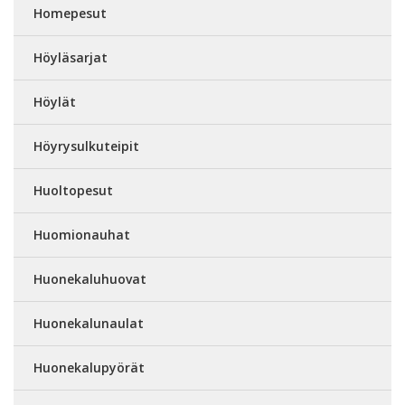
Homepesut
Höyläsarjat
Höylät
Höyrysulkuteipit
Huoltopesut
Huomionauhat
Huonekaluhuovat
Huonekalunaulat
Huonekalupyörät