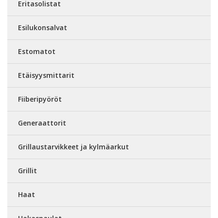
Eritasolistat
Esilukonsalvat
Estomatot
Etäisyysmittarit
Fiiberipyöröt
Generaattorit
Grillaustarvikkeet ja kylmäarkut
Grillit
Haat