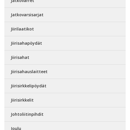
Jatkovarret
Jatkovarsisarjat
Jiirilaatikot
Jiirisahapöydät
Jiirisahat
Jiirisahauslaitteet
Jiirisirkkelipöydät
Jiirisirkkelit
Johtoliitinpihdit
Joulu