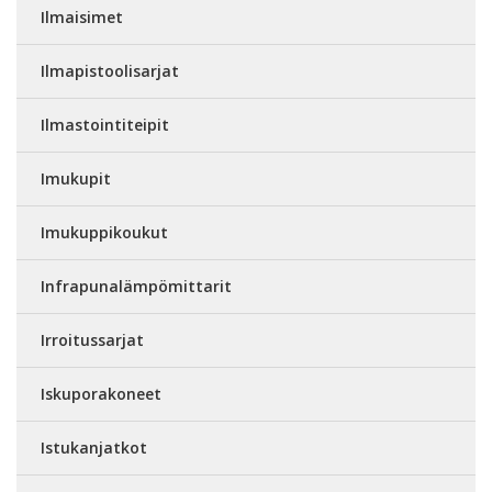
Ilmaisimet
Ilmapistoolisarjat
Ilmastointiteipit
Imukupit
Imukuppikoukut
Infrapunalämpömittarit
Irroitussarjat
Iskuporakoneet
Istukanjatkot