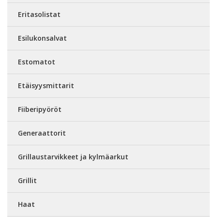
Eritasolistat
Esilukonsalvat
Estomatot
Etäisyysmittarit
Fiiberipyöröt
Generaattorit
Grillaustarvikkeet ja kylmäarkut
Grillit
Haat