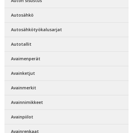
Auton sisustus
Autosähkö
Autosähkötyökalusarjat
Autotallit
Avaimenperät
Avainketjut
Avainmerkit
Avainnimikkeet
Avainpiilot
Avainrenkaat