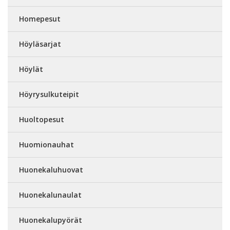
Homepesut
Höyläsarjat
Höylät
Höyrysulkuteipit
Huoltopesut
Huomionauhat
Huonekaluhuovat
Huonekalunaulat
Huonekalupyörät