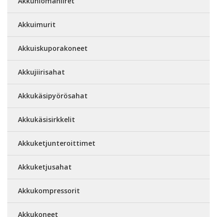
Akkuhiomahiiret
Akkuimurit
Akkuiskuporakoneet
Akkujiirisahat
Akkukäsipyörösahat
Akkukäsisirkkelit
Akkuketjunteroittimet
Akkuketjusahat
Akkukompressorit
Akkukoneet