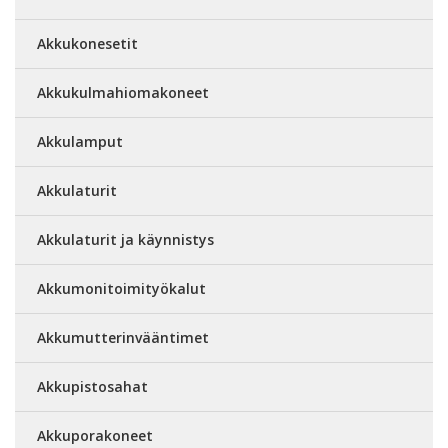
Akkukonesetit
Akkukulmahiomakoneet
Akkulamput
Akkulaturit
Akkulaturit ja käynnistys
Akkumonitoimityökalut
Akkumutterinvääntimet
Akkupistosahat
Akkuporakoneet