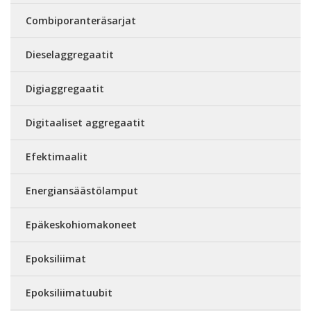
Combiporanteräsarjat
Dieselaggregaatit
Digiaggregaatit
Digitaaliset aggregaatit
Efektimaalit
Energiansäästölamput
Epäkeskohiomakoneet
Epoksiliimat
Epoksiliimatuubit