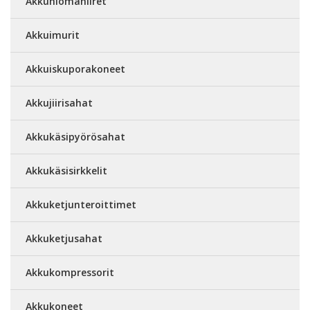
Akkuhiomahiiret
Akkuimurit
Akkuiskuporakoneet
Akkujiirisahat
Akkukäsipyörösahat
Akkukäsisirkkelit
Akkuketjunteroittimet
Akkuketjusahat
Akkukompressorit
Akkukoneet