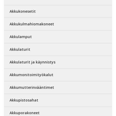
Akkukonesetit
Akkukulmahiomakoneet
Akkulamput
Akkulaturit
Akkulaturit ja käynnistys
Akkumonitoimityökalut
Akkumutterinvääntimet
Akkupistosahat
Akkuporakoneet