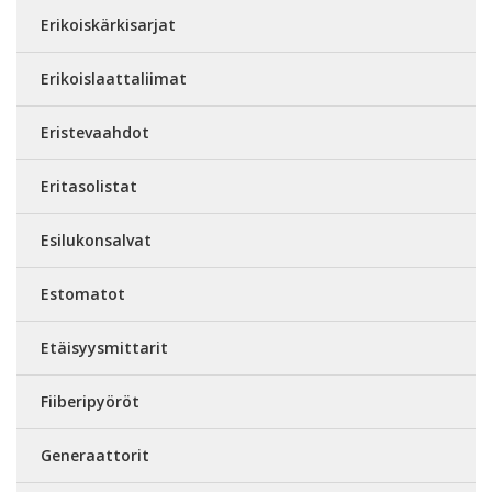
Erikoiskärkisarjat
Erikoislaattaliimat
Eristevaahdot
Eritasolistat
Esilukonsalvat
Estomatot
Etäisyysmittarit
Fiiberipyöröt
Generaattorit