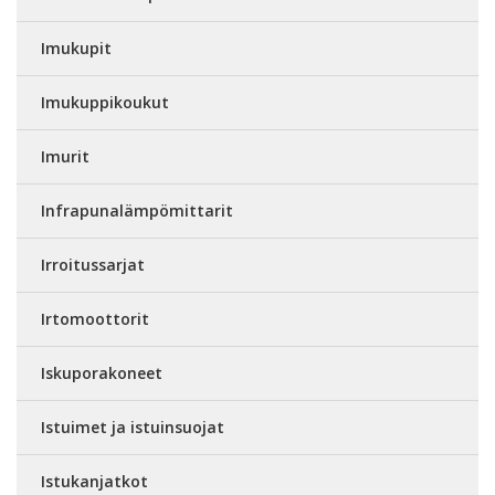
Imukupit
Imukuppikoukut
Imurit
Infrapunalämpömittarit
Irroitussarjat
Irtomoottorit
Iskuporakoneet
Istuimet ja istuinsuojat
Istukanjatkot