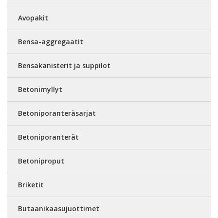
Avopakit
Bensa-aggregaatit
Bensakanisterit ja suppilot
Betonimyllyt
Betoniporanteräsarjat
Betoniporanterät
Betoniproput
Briketit
Butaanikaasujuottimet