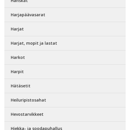
Hanskat
Harjapäävasarat
Harjat
Harjat, mopit ja lastat
Harkot
Harpit
Hätäsetit
Heiluripistosahat
Hevostarvikkeet
Hiekka- ja soodapuhallus