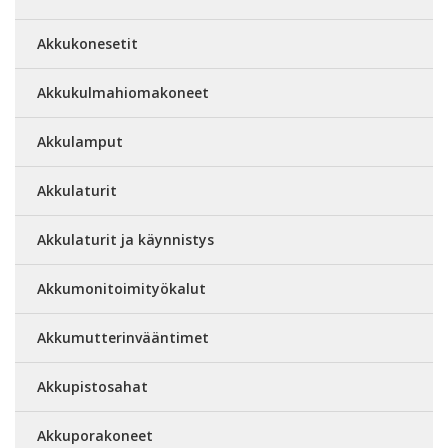
Akkukonesetit
Akkukulmahiomakoneet
Akkulamput
Akkulaturit
Akkulaturit ja käynnistys
Akkumonitoimityökalut
Akkumutterinvääntimet
Akkupistosahat
Akkuporakoneet