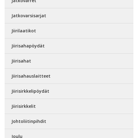
Jatkovarret
Jatkovarsisarjat
Jiirilaatikot
Jiirisahapöydät
Jiirisahat
Jiirisahauslaitteet
Jiirisirkkelipöydät
Jiirisirkkelit
Johtoliitinpihdit
Joulu