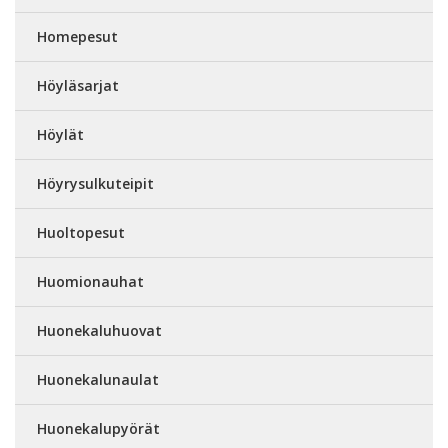
Homepesut
Höyläsarjat
Höylät
Höyrysulkuteipit
Huoltopesut
Huomionauhat
Huonekaluhuovat
Huonekalunaulat
Huonekalupyörät