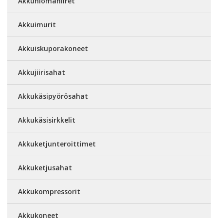
Akkuhiomahiiret
Akkuimurit
Akkuiskuporakoneet
Akkujiirisahat
Akkukäsipyörösahat
Akkukäsisirkkelit
Akkuketjunteroittimet
Akkuketjusahat
Akkukompressorit
Akkukoneet