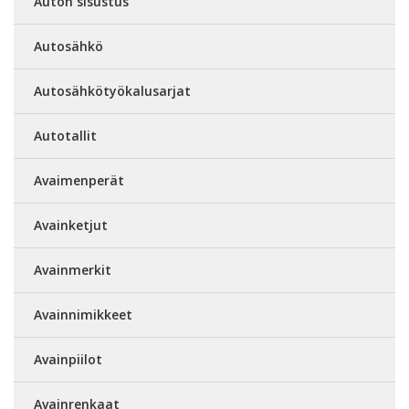
Auton sisustus
Autosähkö
Autosähkötyökalusarjat
Autotallit
Avaimenperät
Avainketjut
Avainmerkit
Avainnimikkeet
Avainpiilot
Avainrenkaat