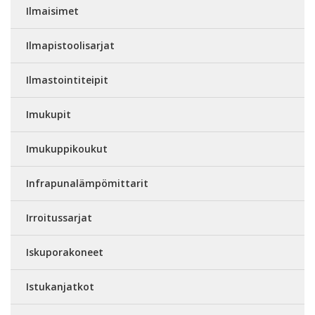
Ilmaisimet
Ilmapistoolisarjat
Ilmastointiteipit
Imukupit
Imukuppikoukut
Infrapunalämpömittarit
Irroitussarjat
Iskuporakoneet
Istukanjatkot