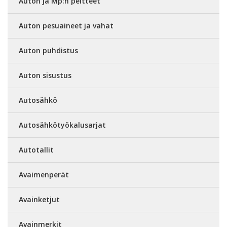
Auton ja Mp:n peitteet
Auton pesuaineet ja vahat
Auton puhdistus
Auton sisustus
Autosähkö
Autosähkötyökalusarjat
Autotallit
Avaimenperät
Avainketjut
Avainmerkit