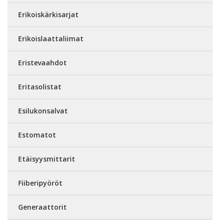
Erikoiskärkisarjat
Erikoislaattaliimat
Eristevaahdot
Eritasolistat
Esilukonsalvat
Estomatot
Etäisyysmittarit
Fiiberipyöröt
Generaattorit