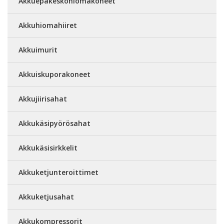
Akkuepäkeskohiomakoneet
Akkuhiomahiiret
Akkuimurit
Akkuiskuporakoneet
Akkujiirisahat
Akkukäsipyörösahat
Akkukäsisirkkelit
Akkuketjunteroittimet
Akkuketjusahat
Akkukompressorit