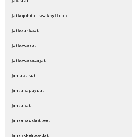
Jalustat
Jatkojohdot sisäkäyttöön
Jatkotikkaat
Jatkovarret
Jatkovarsisarjat
Jiirilaatikot
Jiirisahapöydät
Jiirisahat
Jiirisahauslaitteet
Jiirisirkkelipöydät