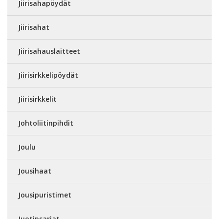
Jiirisahapöydät
Jiirisahat
Jiirisahauslaitteet
Jiirisirkkelipöydät
Jiirisirkkelit
Johtoliitinpihdit
Joulu
Jousihaat
Jousipuristimet
Juotinsarjat