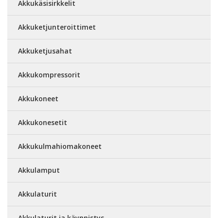
Akkukäsisirkkelit
Akkuketjunteroittimet
Akkuketjusahat
Akkukompressorit
Akkukoneet
Akkukonesetit
Akkukulmahiomakoneet
Akkulamput
Akkulaturit
Akkulaturit ja käynnistys