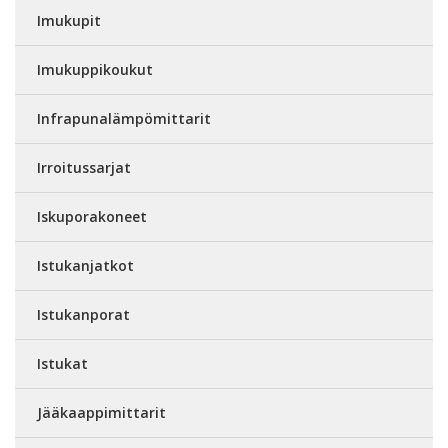
Imukupit
Imukuppikoukut
Infrapunalämpömittarit
Irroitussarjat
Iskuporakoneet
Istukanjatkot
Istukanporat
Istukat
Jääkaappimittarit