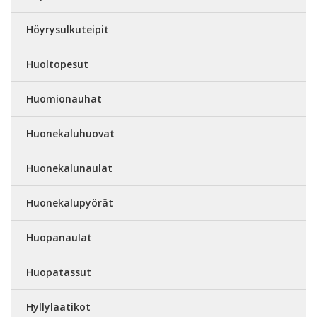
Höyrysulkuteipit
Huoltopesut
Huomionauhat
Huonekaluhuovat
Huonekalunaulat
Huonekalupyörät
Huopanaulat
Huopatassut
Hyllylaatikot