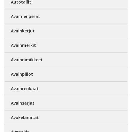
Autotallit
Avaimenperät
Avainketjut
Avainmerkit
Avainnimikkeet
Avainpiilot
Avainrenkaat
Avainsarjat
Avokelamitat
Avopakit