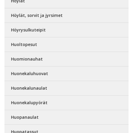
Höylät
Höylät, sorvit ja jyrsimet
Höyrysulkuteipit
Huoltopesut
Huomionauhat
Huonekaluhuovat
Huonekalunaulat
Huonekalupyörät
Huopanaulat
Huopatassut