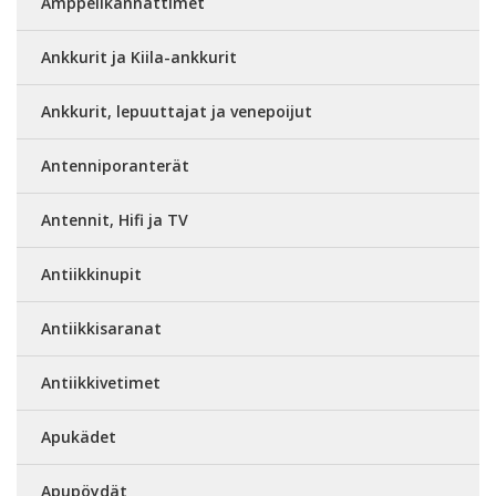
Amppelikannattimet
Ankkurit ja Kiila-ankkurit
Ankkurit, lepuuttajat ja venepoijut
Antenniporanterät
Antennit, Hifi ja TV
Antiikkinupit
Antiikkisaranat
Antiikkivetimet
Apukädet
Apupöydät