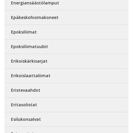
Energiansäästölamput
Epäkeskohiomakoneet
Epoksiliimat
Epoksiliimatuubit
Erikoiskärkisarjat
Erikoislaattaliimat
Eristevaahdot
Eritasolistat
Esilukonsalvat