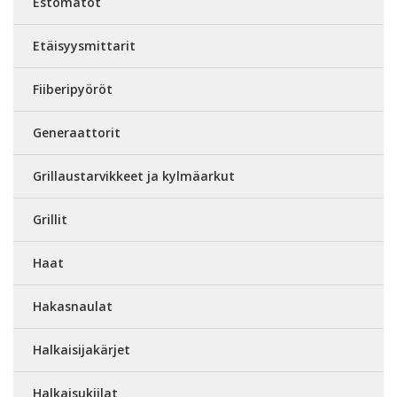
Estomatot
Etäisyysmittarit
Fiiberipyöröt
Generaattorit
Grillaustarvikkeet ja kylmäarkut
Grillit
Haat
Hakasnaulat
Halkaisijakärjet
Halkaisukiilat