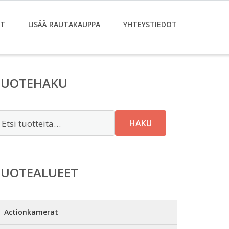
ET
LISÄÄ RAUTAKAUPPA
YHTEYSTIEDOT
TUOTEHAKU
tsi:
HAKU
TUOTEALUEET
Actionkamerat