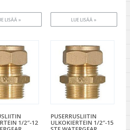
UE LISÄÄ »
LUE LISÄÄ »
SLIITIN
PUSERRUSLIITIN
RTEIN 1/2″-12
ULKOKIERTEIN 1/2″-15
TERGEAR
STF WATERGEAR