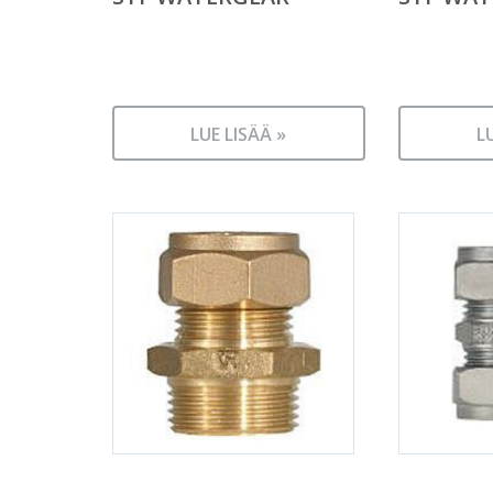
LUE LISÄÄ »
L