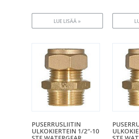
LUE LISÄÄ »
L
PUSERRUSLIITIN
PUSERRU
ULKOKIERTEIN 1/2″-10
ULKOKIE
STF WATERGEAR
STF WA