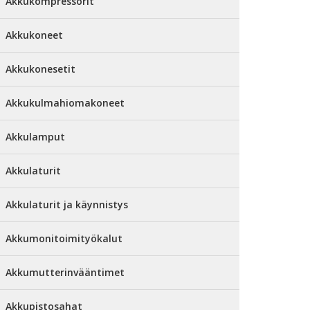
Akkukompressorit
Akkukoneet
Akkukonesetit
Akkukulmahiomakoneet
Akkulamput
Akkulaturit
Akkulaturit ja käynnistys
Akkumonitoimityökalut
Akkumutterinvääntimet
Akkupistosahat