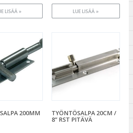
UE LISÄÄ »
LUE LISÄÄ »
SALPA 200MM
TYÖNTÖSALPA 20CM /
8” RST PITÄVÄ