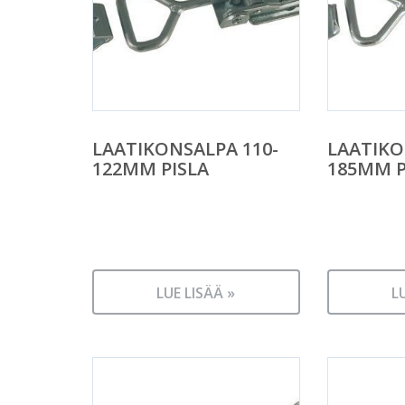
LAATIKONSALPA 110-
LAATIKO
122MM PISLA
185MM P
LUE LISÄÄ »
L