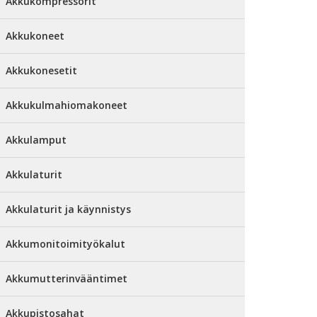
Akkukompressorit
Akkukoneet
Akkukonesetit
Akkukulmahiomakoneet
Akkulamput
Akkulaturit
Akkulaturit ja käynnistys
Akkumonitoimityökalut
Akkumutterinvääntimet
Akkupistosahat