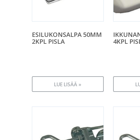
ESILUKONSALPA 50MM
IKKUNA
2KPL PISLA
4KPL PIS
LUE LISÄÄ »
L