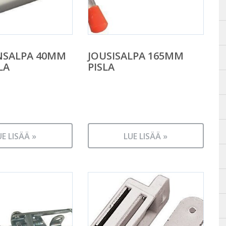
NSALPA 40MM
JOUSISALPA 165MM
LA
PISLA
UE LISÄÄ »
LUE LISÄÄ »