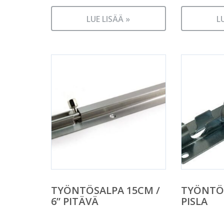
LUE LISÄÄ »
L
TYÖNTÖSALPA 15CM /
TYÖNTÖ
6” PITÄVÄ
PISLA