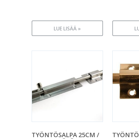
LUE LISÄÄ »
L
TYÖNTÖSALPA 25CM /
TYÖNTÖ