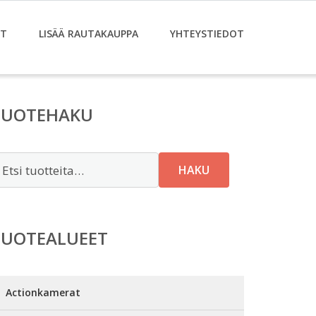
ET
LISÄÄ RAUTAKAUPPA
YHTEYSTIEDOT
TUOTEHAKU
tsi:
HAKU
TUOTEALUEET
Actionkamerat