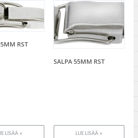
15MM RST
SALPA 55MM RST
UE LISÄÄ »
LUE LISÄÄ »