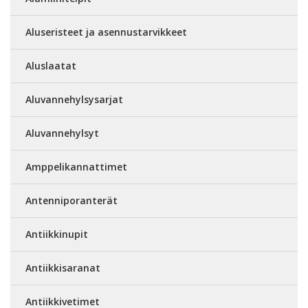
Aluseristeet ja asennustarvikkeet
Aluslaatat
Aluvannehylsysarjat
Aluvannehylsyt
Amppelikannattimet
Antenniporanterät
Antiikkinupit
Antiikkisaranat
Antiikkivetimet