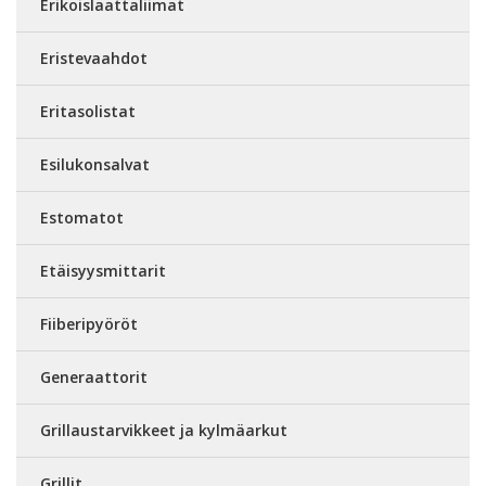
Erikoislaattaliimat
Eristevaahdot
Eritasolistat
Esilukonsalvat
Estomatot
Etäisyysmittarit
Fiiberipyöröt
Generaattorit
Grillaustarvikkeet ja kylmäarkut
Grillit