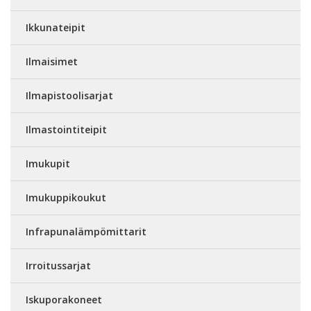
Ikkunateipit
Ilmaisimet
Ilmapistoolisarjat
Ilmastointiteipit
Imukupit
Imukuppikoukut
Infrapunalämpömittarit
Irroitussarjat
Iskuporakoneet