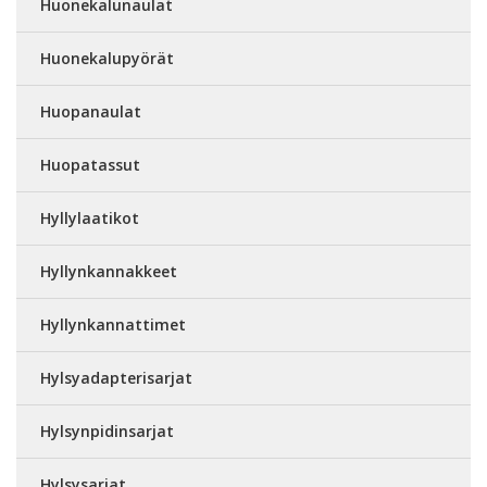
Huonekalunaulat
Huonekalupyörät
Huopanaulat
Huopatassut
Hyllylaatikot
Hyllynkannakkeet
Hyllynkannattimet
Hylsyadapterisarjat
Hylsynpidinsarjat
Hylsysarjat