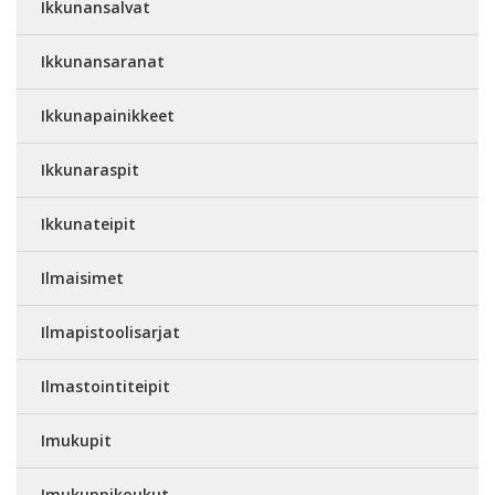
Ikkunansalvat
Ikkunansaranat
Ikkunapainikkeet
Ikkunaraspit
Ikkunateipit
Ilmaisimet
Ilmapistoolisarjat
Ilmastointiteipit
Imukupit
Imukuppikoukut