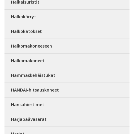
Halkaisuristit
Halkokärryt
Halkokatokset
Halkomakoneeseen
Halkomakoneet
Hammaskehäistukat
HANDAI-hitsauskoneet
Hansahiertimet
Harjapäävasarat
Harjat