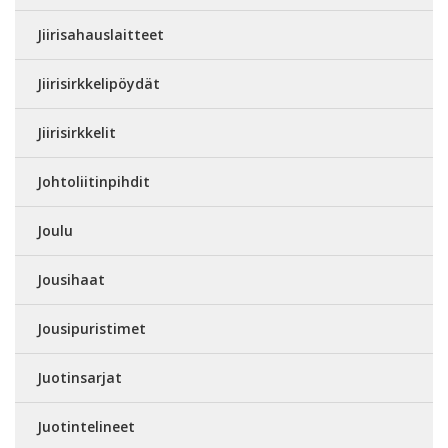
Jiirisahauslaitteet
Jiirisirkkelipöydät
Jiirisirkkelit
Johtoliitinpihdit
Joulu
Jousihaat
Jousipuristimet
Juotinsarjat
Juotintelineet