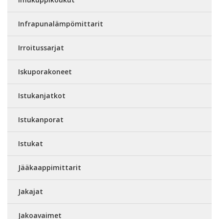
Infrapunalämpömittarit
Irroitussarjat
Iskuporakoneet
Istukanjatkot
Istukanporat
Istukat
Jääkaappimittarit
Jakajat
Jakoavaimet