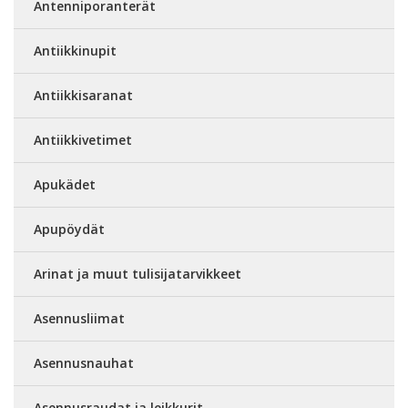
Antenniporanterät
Antiikkinupit
Antiikkisaranat
Antiikkivetimet
Apukädet
Apupöydät
Arinat ja muut tulisijatarvikkeet
Asennusliimat
Asennusnauhat
Asennusraudat ja leikkurit