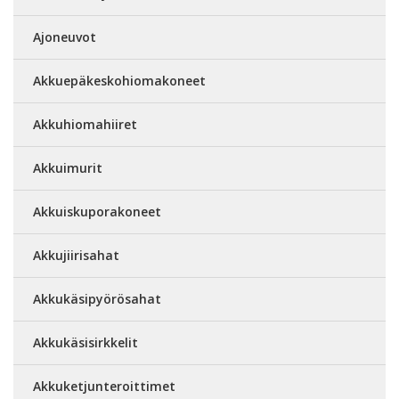
Ajoneuvot
Akkuepäkeskohiomakoneet
Akkuhiomahiiret
Akkuimurit
Akkuiskuporakoneet
Akkujiirisahat
Akkukäsipyörösahat
Akkukäsisirkkelit
Akkuketjunteroittimet