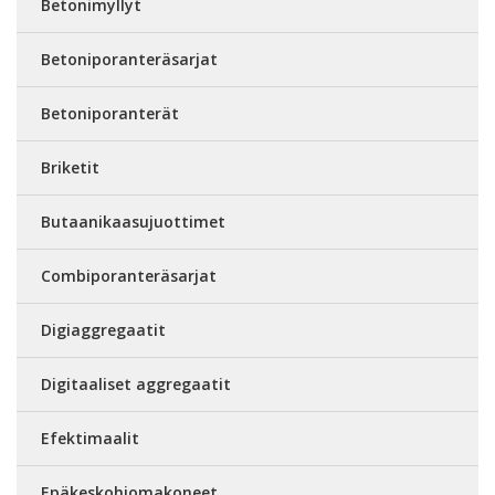
Betonimyllyt
Betoniporanteräsarjat
Betoniporanterät
Briketit
Butaanikaasujuottimet
Combiporanteräsarjat
Digiaggregaatit
Digitaaliset aggregaatit
Efektimaalit
Epäkeskohiomakoneet