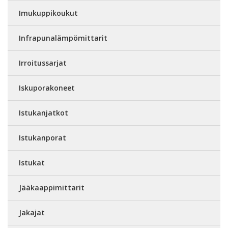
Imukuppikoukut
Infrapunalämpömittarit
Irroitussarjat
Iskuporakoneet
Istukanjatkot
Istukanporat
Istukat
Jääkaappimittarit
Jakajat