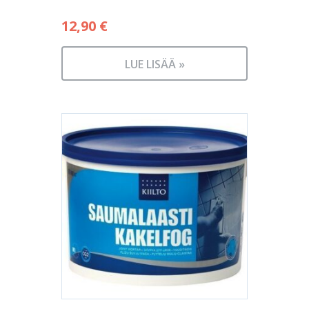
12,90
€
LUE LISÄÄ »