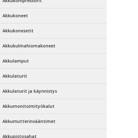
Akkukompressorit
Akkukoneet
Akkukonesetit
Akkukulmahiomakoneet
Akkulamput
Akkulaturit
Akkulaturit ja käynnistys
Akkumonitoimityökalut
Akkumutterinvääntimet
Akkupistosahat