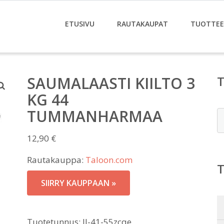
ETUSIVU
RAUTAKAUPAT
TUOTTE
SAUMALAASTI KIILTO 3
KG 44
TUMMANHARMAA
E
12,90
€
Rautakauppa:
Taloon.com
SIIRRY KAUPPAAN »
Tuotetunnus:
JJ-41-55zcqe