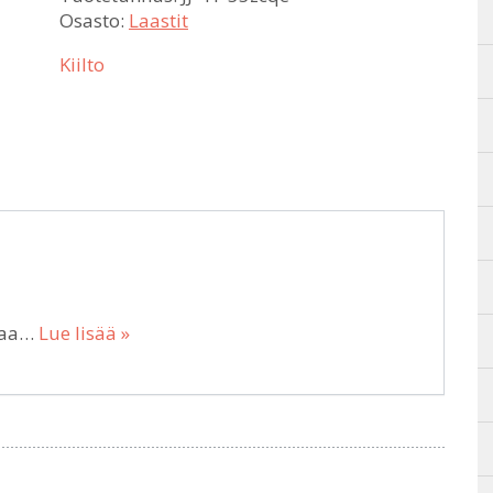
Osasto:
Laastit
Kiilto
maa…
Lue lisää »