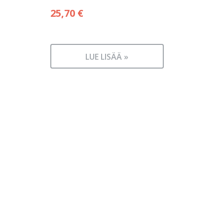
25,70
€
LUE LISÄÄ »