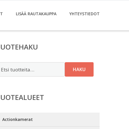
ET
LISÄÄ RAUTAKAUPPA
YHTEYSTIEDOT
TUOTEHAKU
tsi:
HAKU
TUOTEALUEET
Actionkamerat