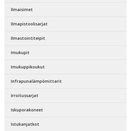
Ilmaisimet
Ilmapistoolisarjat
Ilmastointiteipit
Imukupit
Imukuppikoukut
Infrapunalämpömittarit
Irroitussarjat
Iskuporakoneet
Istukanjatkot