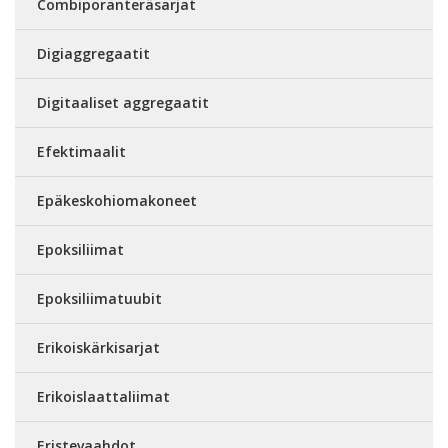
Combiporanteräsarjat
Digiaggregaatit
Digitaaliset aggregaatit
Efektimaalit
Epäkeskohiomakoneet
Epoksiliimat
Epoksiliimatuubit
Erikoiskärkisarjat
Erikoislaattaliimat
Eristevaahdot