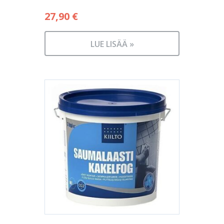
27,90
€
LUE LISÄÄ »