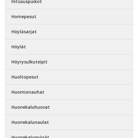
Hitsauspuikot
Homepesut
Höyläsarjat
Höylät
Höyrysulkuteipit
Huoltopesut
Huomionauhat
Huonekaluhuovat
Huonekalunaulat
Huonekalupyörät