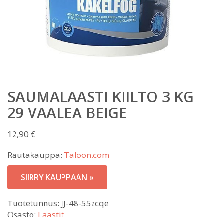
SAUMALAASTI KIILTO 3 KG
29 VAALEA BEIGE
12,90
€
Rautakauppa:
Taloon.com
SIIRRY KAUPPAAN »
Tuotetunnus:
JJ-48-55zcqe
Osasto:
Laastit