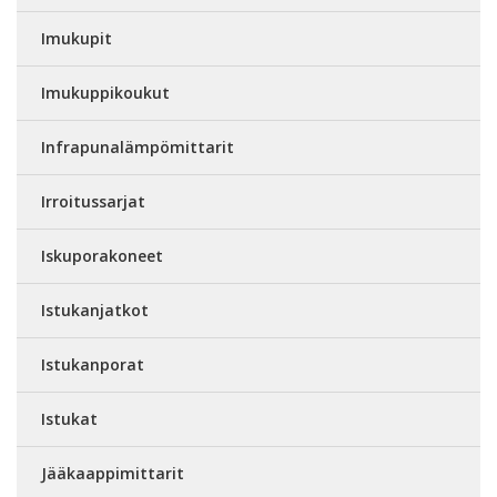
Imukupit
Imukuppikoukut
Infrapunalämpömittarit
Irroitussarjat
Iskuporakoneet
Istukanjatkot
Istukanporat
Istukat
Jääkaappimittarit