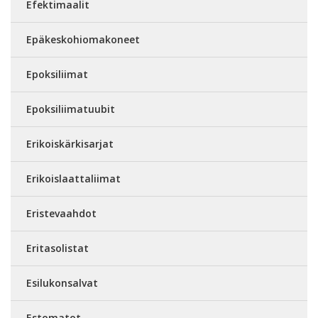
Efektimaalit
Epäkeskohiomakoneet
Epoksiliimat
Epoksiliimatuubit
Erikoiskärkisarjat
Erikoislaattaliimat
Eristevaahdot
Eritasolistat
Esilukonsalvat
Estomatot