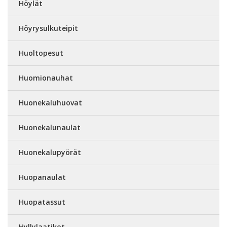
Höylät
Höyrysulkuteipit
Huoltopesut
Huomionauhat
Huonekaluhuovat
Huonekalunaulat
Huonekalupyörät
Huopanaulat
Huopatassut
Hyllylaatikot