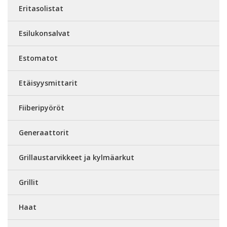
Eritasolistat
Esilukonsalvat
Estomatot
Etäisyysmittarit
Fiiberipyöröt
Generaattorit
Grillaustarvikkeet ja kylmäarkut
Grillit
Haat