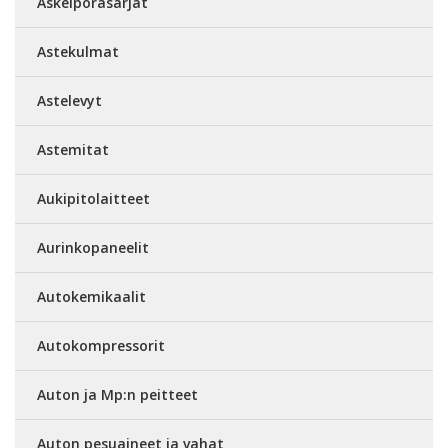
Askelporasarjat
Astekulmat
Astelevyt
Astemitat
Aukipitolaitteet
Aurinkopaneelit
Autokemikaalit
Autokompressorit
Auton ja Mp:n peitteet
Auton pesuaineet ja vahat