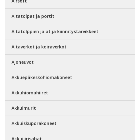
Airsoft
Aitatolpat ja portit
Aitatolppien jalat ja kiinnitystarvikkeet
Aitaverkot ja koiraverkot
Ajoneuvot
Akkuepäkeskohiomakoneet
Akkuhiomahiiret
Akkuimurit
Akkuiskuporakoneet
Akkujiirisahat