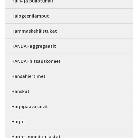
Halli- ja pullotunkit
Halogeenilamput
Hammaskehäistukat
HANDAI-aggregaatit
HANDAI-hitsauskoneet
Hansahiertimet
Hanskat
Harjapäävasarat
Harjat
Harjat, mopit ja lastat