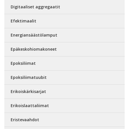
Digitaaliset aggregaatit
Efektimaalit
Energiansäästölamput
Epäkeskohiomakoneet
Epoksiliimat
Epoksiliimatuubit
Erikoiskärkisarjat
Erikoislaattaliimat
Eristevaahdot