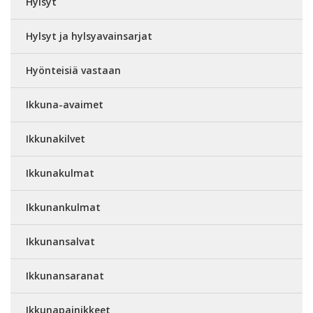
Hylsyt
Hylsyt ja hylsyavainsarjat
Hyönteisiä vastaan
Ikkuna-avaimet
Ikkunakilvet
Ikkunakulmat
Ikkunankulmat
Ikkunansalvat
Ikkunansaranat
Ikkunapainikkeet