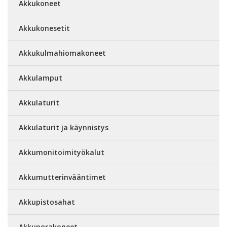
Akkukoneet
Akkukonesetit
Akkukulmahiomakoneet
Akkulamput
Akkulaturit
Akkulaturit ja käynnistys
Akkumonitoimityökalut
Akkumutterinvääntimet
Akkupistosahat
Akkuporakoneet