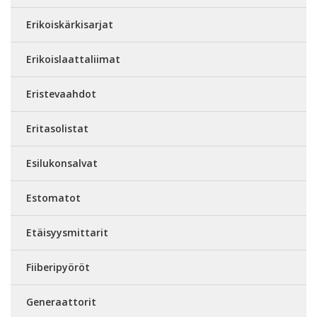
Erikoiskärkisarjat
Erikoislaattaliimat
Eristevaahdot
Eritasolistat
Esilukonsalvat
Estomatot
Etäisyysmittarit
Fiiberipyöröt
Generaattorit